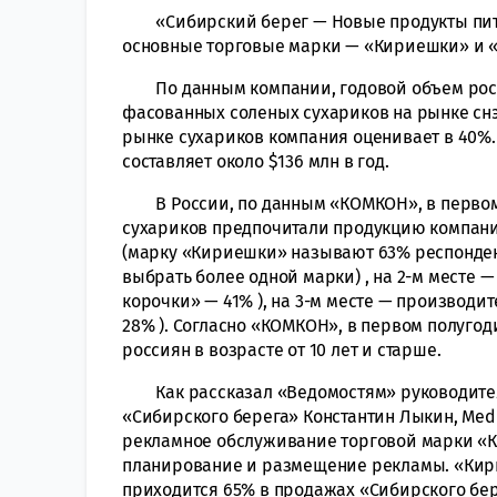
«Сибирский берег — Новые продукты пита
основные торговые марки — «Кириешки» и 
По данным компании, годовой объем россий
фасованных соленых сухариков на рынке снэко
рынке сухариков компания оценивает в 40%
составляет около $136 млн в год.
В России, по данным «КОМКОН», в первом п
сухариков предпочитали продукцию компани
(марку «Кириешки» называют 63% респонден
выбрать более одной марки) , на 2-м месте 
корочки» — 41% ), на 3-м месте — производит
28% ). Согласно «КОМКОН», в первом полугод
россиян в возрасте от 10 лет и старше.
Как рассказал «Ведомостям» руководитель
«Сибирского берега» Константин Лыкин, Med
рекламное обслуживание торговой марки «Ки
планирование и размещение рекламы. «Кир
приходится 65% в продажах «Сибирского бер