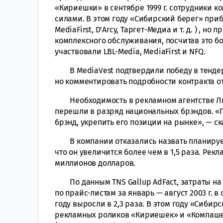
«Кириешки» в сентябре 1999 г. сотрудники 
силами. В этом году «Сибирский берег» приб
MediaFirst, D’Arcy, Таргет-Медиа и т. д. ) , 
комплексного обслуживания, посчитав это б
участвовали LBL-Media, MediaFirst и NFQ.
В MediaVest подтвердили победу в тендере
но комментировать подробности контракта о
Необходимость в рекламном агентстве Лык
перешли в разряд национальных брэндов. «П
брэнд, укрепить его позиции на рынке», — ск
В компании отказались назвать планируем
что он увеличится более чем в 1,5 раза. Ре
миллионов долларов.
По данным TNS Gallup AdFact, затраты на
по прайс-листам за январь — август 2003 г.
году выросли в 2,3 раза. В этом году «Сиби
рекламных роликов «Кириешек» и «Компашек