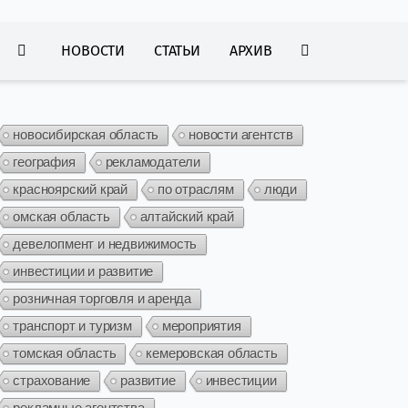
НОВОСТИ
СТАТЬИ
АРХИВ
новосибирская область
новости агентств
география
рекламодатели
красноярский край
по отраслям
люди
омская область
алтайский край
девелопмент и недвижимость
инвестиции и развитие
розничная торговля и аренда
транспорт и туризм
мероприятия
томская область
кемеровская область
страхование
развитие
инвестиции
рекламные агентства