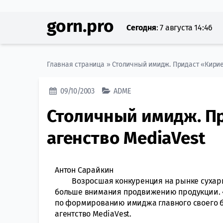
gorn.pro
Сегодня
:
7 августа 14:46
Главная страница
»
Столичный имидж. Придаст «Кири
09/10/2003
ADME
Столичный имидж. П
агенство MediaVest
Антон Сарайкин
Возросшая конкуренция на рынке сухарико
больше внимания продвижению продукции. 
по формированию имиджа главного своего 
агентство MediaVest.