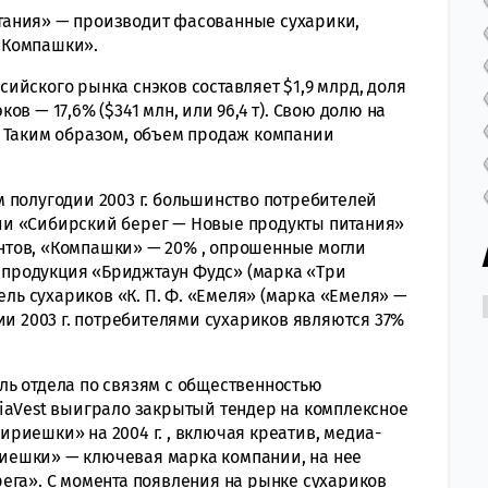
ния» — производит фасованные сухарики,
«Компашки».
ского рынка снэков составляет $1,9 млрд, доля
в — 17,6% ($341 млн, или 96,4 т). Свою долю на
. Таким образом, объем продаж компании
олугодии 2003 г. большинство потребителей
и «Сибирский берег — Новые продукты питания»
тов, «Компашки» — 20% , опрошенные могли
— продукция «Бриджтаун Фудс» (марка «Три
ель сухариков «К. П. Ф. «Емеля» (марка «Емеля» —
ии 2003 г. потребителями сухариков являются 37%
 отдела по связям с общественностью
iaVest выиграло закрытый тендер на комплексное
риешки» на 2004 г. , включая креатив, медиа-
иешки» — ключевая марка компании, на нее
ега». С момента появления на рынке сухариков