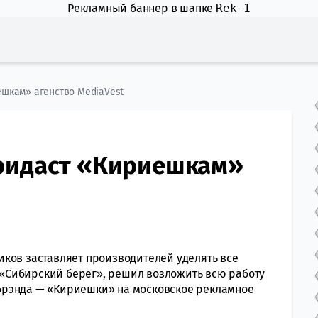
Рекламный баннер в шапке
Rek-1
ешкам» агенство MediaVest
ридаст «Кириешкам»
в заставляет производителей уделять все
«Сибирский берег», решил возложить всю работу
брэнда — «Кириешки» на московское рекламное