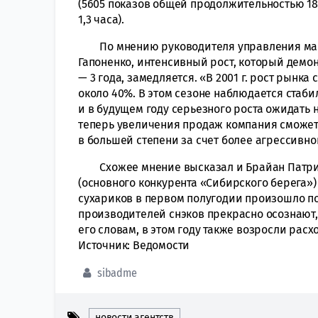
(5605 показов общей продолжительностью 18
1,3 часа).
По мнению руководителя управления марк
Гапоненко, интенсивный рост, который демо
— 3 года, замедляется. «В 2001 г. рост рынка
около 40%. В этом сезоне наблюдается стаби
и в будущем году серьезного роста ожидать н
теперь увеличения продаж компания сможет 
в большей степени за счет более агрессивн
Схожее мнение высказал и Брайан Патрик 
(основного конкурента «Сибирского берега»
сухариков в первом полугодии произошло по
производителей снэков прекрасно осознают, 
его словам, в этом году также возросли расх
Источник: Ведомости
sibadme
новости агентств