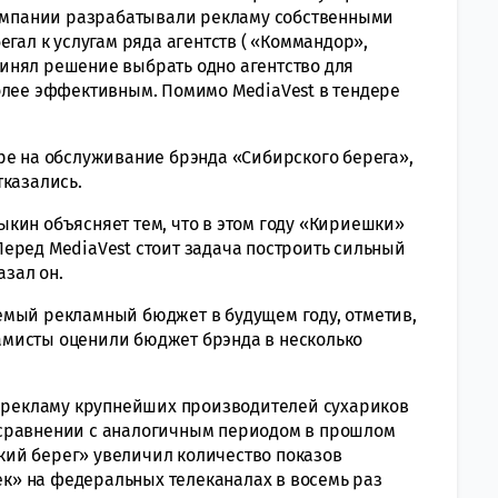
компании разрабатывали рекламу собственными
егал к услугам ряда агентств ( «Коммандор»,
но принял решение выбрать одно агентство для
олее эффективным. Помимо MediaVest в тендере
 на обслуживание брэнда «Сибирского берега»,
тказались.
ин объясняет тем, что в этом году «Кириешки»
еред MediaVest стоит задача построить сильный
азал он.
ый рекламный бюджет в будущем году, отметив,
кламисты оценили бюджет брэнда в несколько
 рекламу крупнейших производителей сухариков
 в сравнении с аналогичным периодом в прошлом
рский берег» увеличил количество показов
» на федеральных телеканалах в восемь раз