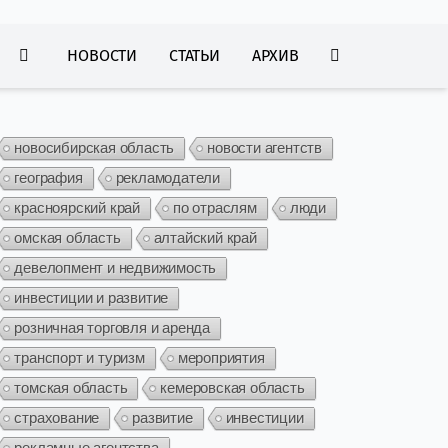
НОВОСТИ
СТАТЬИ
АРХИВ
новосибирская область
новости агентств
география
рекламодатели
красноярский край
по отраслям
люди
омская область
алтайский край
девелопмент и недвижимость
инвестиции и развитие
розничная торговля и аренда
транспорт и туризм
мероприятия
томская область
кемеровская область
страхование
развитие
инвестиции
рекламные агентства