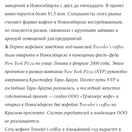
заведений в Новосибирске с двух до пятнадцати. В проект
инвестируется более $1,5 млн. Специалисты этого рынка
считают формат кофеен в Новосибирске востребованным,
но опасаются рисков, связанных с крупными займами и
арендой помещений для предприятий.
Ъ
Первое кофейное заведение под вывеской Traveler’s соffee
было открыто в Новосибирске в помещении фаст–фуда
New York Pizza по улице Ленина в феврале 2000 года. Этим
проектом в рамках компании New York Pizza (NYP) руководил
американец Кристофер Тара–Браун. Позже пути NYP и
господина Тара–Брауна разошлись, и последний запустил
собственный проект — создал ООО «Трэвэлерс кофе» и
открыл в Новосибирске две кофейни Traveler’s coffee на
Красном проспекте. Состав учредителей и владельцев ООО
не разглашается.
Сеть кофеен Traveler’s cоffee в ближайший год вырастет в