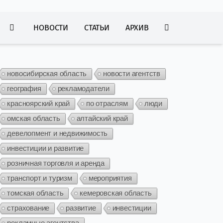
НОВОСТИ
СТАТЬИ
АРХИВ
новосибирская область
новости агентств
география
рекламодатели
красноярский край
по отраслям
люди
омская область
алтайский край
девелопмент и недвижимость
инвестиции и развитие
розничная торговля и аренда
транспорт и туризм
мероприятия
томская область
кемеровская область
страхование
развитие
инвестиции
рекламные агентства