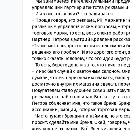
– Мы занимаемся интеллектуальными продукт
управляющий партнер агентства рекламы и 
– И что же это значит? – спрашиваю я.
– Проще говоря, это реклама, PR, маркетинг
различным управленческим вопросам, – тер
торговые марки, то есть, весь спектр работ 
Партнер Петрова Дмитрий Кривленя рассказы
–Ты же можешь просто освоить рекламный б
решения его проблем. И это дорогого стоит, 
только сказать человеку, что его идеи будут р
– То есть, берете деньги за то, что ничего не 
– У нас был случай с цветочным салоном. Он
думали, что мы нарисуем им плакаты, баннер
достаточно внутри их магазина сделать пере
Покупателям стало удобнее совершать покуп
рекламу, все работало и так. Вот как тут сказ
Петров объясняет мне, что такое брэнд. Брэн
ассоциаций, эмоций, которые торговая марк
– Часто путают брэндинг и нэйминг, но это 
просит: сделайте мне брэнд. Окей, говорим, ч
хочу крутое название. Всё. Здесь у людей ест