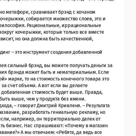
но метафоре, сравнивает брэнд с кочаном
 кочерыжки, собирается множество слоев, это и
и философия. Рациональные, иррациональные
 вокруг кочерыжки, которые только все вместе
висит, но она должна быть качественной,
динг – это инструмент создания добавленной
 Имея сильный брэнд, вы можете получать деньги за
ания брэнда может быть и нематериальным. Если
й» марке, то на стоимость конечного товара это
 за счет объема. А вот если вы делаете
о добавленная стоимость будет выше. Правда,
ыть выше, чем у продукта без имени.
хода, – говорит Дмитрий Кривленя. – Результата
название, разработать гениальную рекламу, но
 если, например, он территориально далек от
ать бизнес. Нас спрашивают: «Почему в магазин
азвание?» А мы отвечаем: «Ребята, да ведь все