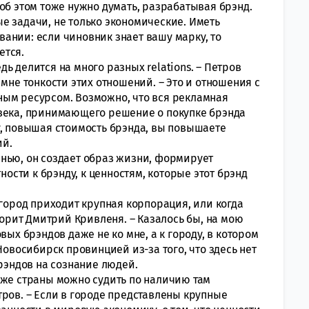
об этом тоже нужно думать, разрабатывая брэнд.
е задачи, не только экономические. Иметь
ании: если чиновник знает вашу марку, то
ется.
едь делится на много разных relations. – Петров
мне тонкости этих отношений. – Это и отношения с
ным ресурсом. Возможно, что вся рекламная
овека, принимающего решение о покупке брэнда
у, повышая стоимость брэнда, вы повышаете
ий.
нью, он создает образ жизни, формирует
сти к брэнду, к ценностям, которые этот брэнд
 город приходит крупная корпорация, или когда
ворит Дмитрий Кривленя. – Казалось бы, на мою
вых брэндов даже не ко мне, а к городу, в котором
Новосибирск провинцией из-за того, что здесь нет
брэндов на сознание людей.
аже страны можно судить по наличию там
ров. – Если в городе представлены крупные