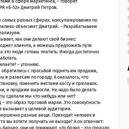
ами в сфере маркетинга, – говорит
PR «Б-52» Дмитрий Петров.
 в самых разных сферах, консультирование по
пеливо объясняет Дмитрий. – Разрабатываем
реализуем.
вает, как они делают свой бизнес:
юджет клиента, а можешь предложить пути
за это люди готовы платить. Иногда достаточно
аботать.
делаете? – уточняю.
и обратились с просьбой поднять им продажи,
ы и развесим по городу. А оказалось, что
становку, поменять местами кассу и прилавок.
ки, и продажи выросли. Не надо было делать
ать: сделали мы что-нибудь или нет?
д – это образ торговой марки. Это совокупность
а вызывает у целевой аудитории.
совершенно разные вещи. Приходит человек и
то вы хотите получить на выходе? А он отвечает:
ь барьер, они не понимают, что брэнд – это гораздо