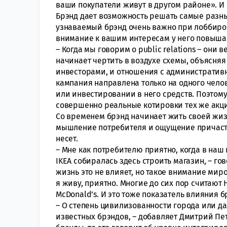
ваши покупатели живут в другом районе». И 
Брэнд дает возможность решать самые разны
узнаваемый брэнд очень важно при лоббиров
внимание к вашим интересам у него повыша
– Когда мы говорим о public relations – они в
начинает чертить в воздухе схемы, объясняя 
инвесторами, и отношения с административ
кампания направлена только на одного чел
или инвестировании в него средств. Поэтом
совершенно реальные котировки тех же акц
Со временем брэнд начинает жить своей жиз
мышление потребителя и ощущение причастно
несет.
– Мне как потребителю приятно, когда в наш
IKEA собиралась здесь строить магазин, – го
жизнь это не влияет, но такое внимание миро
я живу, приятно. Многие до сих пор считают 
McDonald’s. И это тоже показатель влияния 
– О степень цивилизованности города или д
известных брэндов, – добавляет Дмитрий Пет