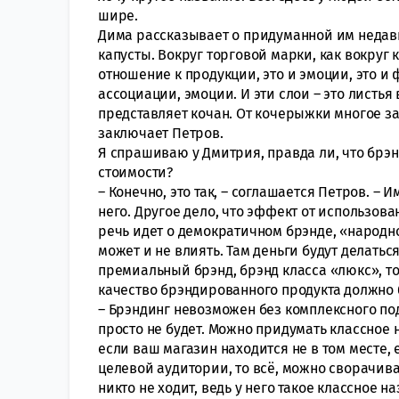
шире.
Дима рассказывает о придуманной им недав
капусты. Вокруг торговой марки, как вокруг
отношение к продукции, это и эмоции, это 
ассоциации, эмоции. И эти слои – это листья
представляет кочан. От кочерыжки многое за
заключает Петров.
Я спрашиваю у Дмитрия, правда ли, что брэн
стоимости?
– Конечно, это так, – соглашается Петров. –
него. Другое дело, что эффект от использов
речь идет о демократичном брэнде, «народно
может и не влиять. Там деньги будут делаться
премиальный брэнд, брэнд класса «люкс», т
качество брэндированного продукта должно б
– Брэндинг невозможен без комплексного под
просто не будет. Можно придумать классное 
если ваш магазин находится не в том месте,
целевой аудитории, то всё, можно сворачив
никто не ходит, ведь у него такое классное н