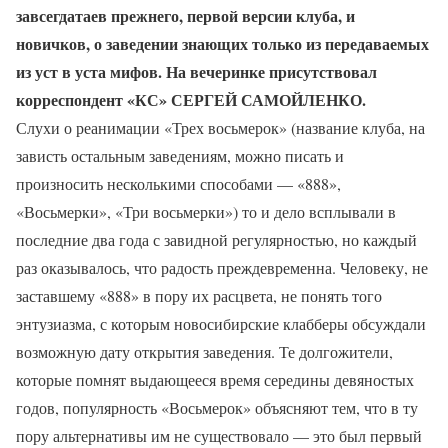
завсегдатаев прежнего, первой версии клуба, и
новичков, о заведении знающих только из передаваемых
из уст в уста мифов. На вечеринке присутствовал
корреспондент «КС» СЕРГЕЙ САМОЙЛЕНКО.
Слухи о реанимации «Трех восьмерок» (название клуба, на
зависть остальным заведениям, можно писать и
произносить несколькими способами — «888»,
«Восьмерки», «Три восьмерки») то и дело всплывали в
последние два года с завидной регулярностью, но каждый
раз оказывалось, что радость преждевременна. Человеку, не
заставшему «888» в пору их расцвета, не понять того
энтузиазма, с которым новосибирские клабберы обсуждали
возможную дату открытия заведения. Те долгожители,
которые помнят выдающееся время середины девяностых
годов, популярность «Восьмерок» объясняют тем, что в ту
пору альтернативы им не существовало — это был первый