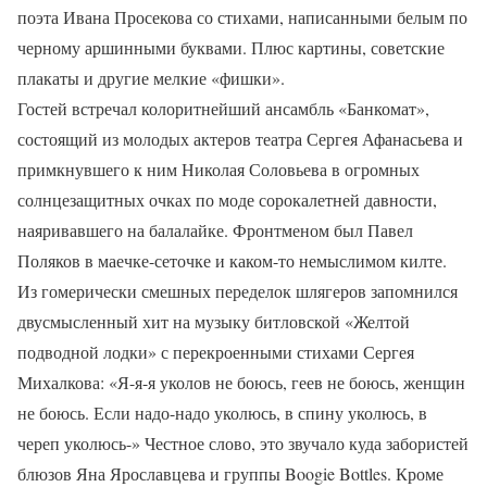
поэта Ивана Просекова со стихами, написанными белым по
черному аршинными буквами. Плюс картины, советские
плакаты и другие мелкие «фишки».
Гостей встречал колоритнейший ансамбль «Банкомат»,
состоящий из молодых актеров театра Сергея Афанасьева и
примкнувшего к ним Николая Соловьева в огромных
солнцезащитных очках по моде сорокалетней давности,
наяривавшего на балалайке. Фронтменом был Павел
Поляков в маечке-сеточке и каком-то немыслимом килте.
Из гомерически смешных переделок шлягеров запомнился
двусмысленный хит на музыку битловской «Желтой
подводной лодки» с перекроенными стихами Сергея
Михалкова: «Я-я-я уколов не боюсь, геев не боюсь, женщин
не боюсь. Если надо-надо уколюсь, в спину уколюсь, в
череп уколюсь-» Честное слово, это звучало куда забористей
блюзов Яна Ярославцева и группы Boogie Bottles. Кроме