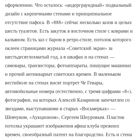
оформлению. Что осталось: «андерграундный» подвальный
дизайн с кирпичными стенами и принципиальное
отсутствие пафоса. В «888» сейчас несколько залов и целых
шесть туалетов. Есть закуток в восточном стиле с коврами и
кальяном. Есть зал с баром в ретро-стиле, потолок которого
оклеен страницами журнала «Советский экран» за
шестьдесятлохматый год, а в шкафах и на стенах —
самовары, транзисторы, фотоаппараты, пишущие машинки
и прочий антиквариат советских времен. В маленьком
вестибюле на стенах висят портрет Че Гевары,
автомобильные номера (естественно, с тремя цифрами «8»),
фотографии, на которых Алексей Казаринов запечатлен со
звездами, выступавшими в старых «Восьмерках» —
Шевчуком, «Аукционом», Сергеем Шнуровым. Пластик
потолка украшают изображения афиш клуба прежних
времен, своеобразный патент на благородство. Есть и стена