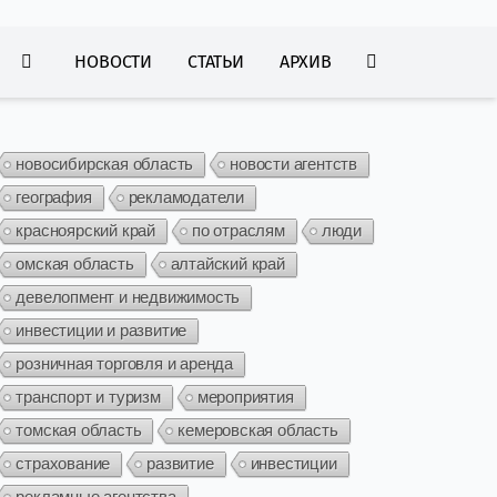
НОВОСТИ
СТАТЬИ
АРХИВ
новосибирская область
новости агентств
география
рекламодатели
красноярский край
по отраслям
люди
омская область
алтайский край
девелопмент и недвижимость
инвестиции и развитие
розничная торговля и аренда
транспорт и туризм
мероприятия
томская область
кемеровская область
страхование
развитие
инвестиции
рекламные агентства