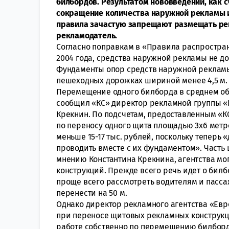
билбордов. Результатом нововведений, как с
сокращение количества наружной рекламы и
правила зачастую запрещают размещать рек
рекламодатель.
Согласно поправкам в «Правила распростра
2004 года, средства наружной рекламы не д
Фундаменты опор средств наружной рекламы
пешеходных дорожках шириной менее 4,5 м.
Перемещение одного билборда в среднем обо
сообщил «КС» директор рекламной группы «К
Крекнин. По подсчетам, предоставленным «К
по переносу одного щита площадью 3х6 метро
меньше 15-17 тыс. рублей, поскольку тепер
проводить вместе с их фундаментом». Часть 
мнению Константина Крекнина, агентства мо
конструкций. Прежде всего речь идет о билб
проще всего рассмотреть водителям и пасс
перенести на 50 м.
Однако директор рекламного агентства «Евр
при переносе щитовых рекламных конструкц
работе собственно по перемещению билбордо