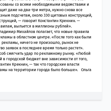
асованы со всеми необходимыми ведомствами и
щит даже на два-три метра, нужно снова все
азным подсчетам, около 330 щитовых конструкций,
трукций, — говорит Константин Крекнин. —
авилам, выльется в миллионы рублей».
ладимир Михайлов полагает, что новые правила
кламы в областном центре. «После того как были
 рекламы, ничего не произошло, рынок не
во заявок в последнее время только растет».
особ смягчить удар по рекламному рынку. «Любой
 в городской бюджет вне зависимости от того,
тантин Крекнин, — так что городские власти
ламы на территории города было больше». Ольга