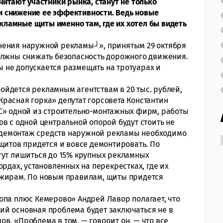
читают участники рынка, станут не только
 снижение ее эффективности. Ведь новые
ламные щиты именно там, где их хотел бы видеть
нения наружной рекламы┘», принятым 29 октября
олжны снижать безопасность дорожного движения.
 не допускается размещать на тротуарах и
йдется рекламным агентствам в 20 тыс. рублей,
расная горка» депутат горсовета Константин
С» одной из строительно-монтажных фирм, работы
в с одной центральной опорой будут стоить не
ь «демонтаж средств наружной рекламы необходимо
щитов придется и вовсе демонтировать. По
гут лишиться до 15% крупных рекламных
ордах, установленных на перекрестках, где их
ажирам. По новым правилам, щиты придется
опа плюс Кемерово» Андрей Лавор полагает, что
ий основная проблема будет заключаться не в
в. «Проблема в том, — говорит он, — что все