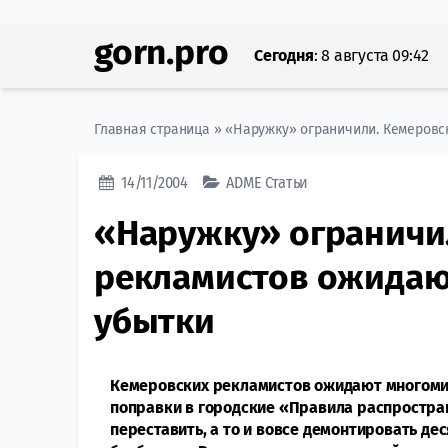
gorn.pro
Сегодня
:
8 августа 09:42
Главная страница
»
«Наружку» ограничили. Кемеровс
14/11/2004
ADME
Статьи
«Наружку» ограничи
рекламистов ожида
убытки
Кемеровских рекламистов ожидают многоми
поправки в городские «Правила распростр
переставить, а то и вовсе демонтировать де