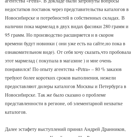
агентства «Petra». В докладе были затронуты вопросы
недостатков поставок через представительства каталогов в
Новосибирске и потребностей в собственных складах. В
наличии пока мар­мелад в дв­ух ­в­ида­х ф­­асов­к­и 28­0 ­грам­м и
9­5­­ гр­а­мм. Но производство расширяется и в скором
времени будут новинки ( они уже есть на сайте,но пока в
ознакомительном виде). От себя хочу сказать,что пробовала
этот мармелад ( покупала в магазине ) и мне очень
понравился! По опыту агентства «Petra» – 80 % заказов
требуют более коротких сроков выполнения, нежели
предоставляют дилеры каталогов Москвы и Петербурга в
Новосибирске. Так же было сказано о проблеме
представленности в регионе, об элементарной нехватке
каталогов.
Далее эстафету выступлений принял Андрей Дранников,