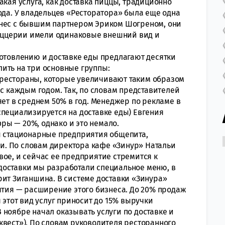
акая услуга, как доставка пиццы, традиционно
ода. У владельцев «Ресторатора» была еще одна
знес с бывшим партнером Эриком Шогреном, они
(пиццерии имели одинаковые внешний вид и
готовлению и доставке еды предлагают десятки
ить на три основные группы:
рестораны, которые увеличивают таким образом
 с каждым годом. Так, по словам представителей
яет в среднем 50% в год. Менеджер по рекламе в
специализируется на доставке еды) Евгения
ы — 20%, однако и это немало.
ы стационарные предприятия общепита,
. По словам директора кафе «Зинур» Натальи
ое, и сейчас ее предприятие стремится к
доставки мы разработали специальное меню, в
рит Зиганшина. В системе доставки «Зинура»
иятия — расширение этого бизнеса. До 20% продаж
 этот вид услуг приносит до 15% выручки
ноябре начал оказывать услуги по доставке и
квест»). По словам руководителя ресторанного