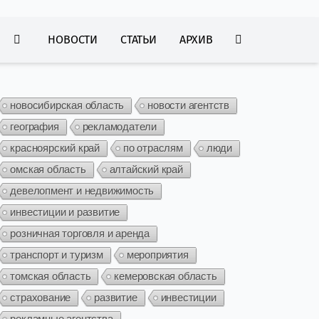
НОВОСТИ
СТАТЬИ
АРХИВ
новосибирская область
новости агентств
география
рекламодатели
красноярский край
по отраслям
люди
омская область
алтайский край
девелопмент и недвижимость
инвестиции и развитие
розничная торговля и аренда
транспорт и туризм
мероприятия
томская область
кемеровская область
страхование
развитие
инвестиции
рекламные агентства