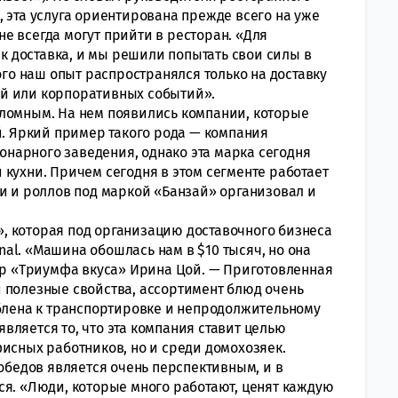
 эта услуга ориентирована прежде всего на уже
е всегда могут прийти в ресторан. «Для
ак доставка, и мы решили попытать свои силы в
ого наш опыт распространялся только на доставку
й или корпоративных событий».
еломным. На нем появились компании, которые
й. Яркий пример такого рода — компания
ионарного заведения, однако эта марка сегодня
кухни. Причем сегодня в этом сегменте работает
ши и роллов под маркой «Банзай» организовал и
, которая под организацию доставочного бизнеса
al. «Машина обошлась нам в $10 тысяч, но она
тор «Триумфа вкуса» Ирина Цой. — Приготовленная
 полезные свойства, ассортимент блюд очень
облена к транспортировке и непродолжительному
ляется то, что эта компания ставит целью
исных работников, но и среди домохозяек.
 обедов является очень перспективным, и в
ся. «Люди, которые много работают, ценят каждую