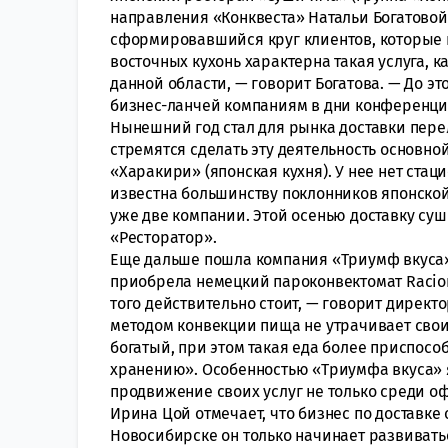
направления «Конквеста» Натальи Богатовой,
сформировавшийся круг клиентов, которые н
восточных кухонь характерна такая услуга, к
данной области, — говорит Богатова. — До эт
бизнес-ланчей компаниям в дни конференци
Нынешний год стал для рынка доставки пер
стремятся сделать эту деятельность основно
«Харакири» (японская кухня). У нее нет стац
известна большинству поклонников японской 
уже две компании. Этой осенью доставку су
«Ресторатор».
Еще дальше пошла компания «Триумф вкуса»
приобрела немецкий пароконвектомат Racion
того действительно стоит, — говорит дирек
методом конвекции пища не утрачивает свои
богатый, при этом такая еда более приспос
хранению». Особенностью «Триумфа вкуса» яв
продвижение своих услуг не только среди оф
Ирина Цой отмечает, что бизнес по доставке
Новосибирске он только начинает развивать