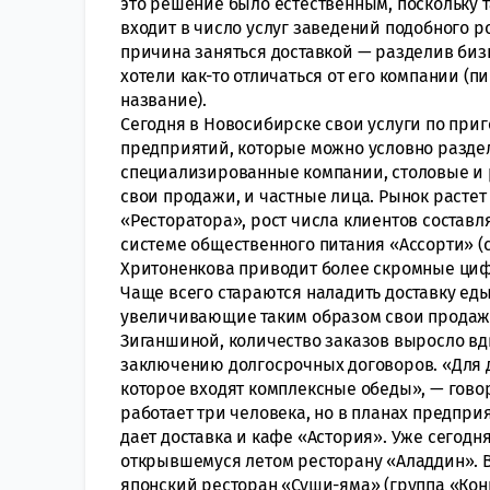
это решение было естественным, поскольку т
входит в число услуг заведений подобного р
причина заняться доставкой — разделив би
хотели как-то отличаться от его компании 
название).
Сегодня в Новосибирске свои услуги по при
предприятий, которые можно условно раздел
специализированные компании, столовые и 
свои продажи, и частные лица. Рынок растет
«Ресторатора», рост числа клиентов составл
системе общественного питания «Ассорти» (
Хритоненкова приводит более скромные цифр
Чаще всего стараются наладить доставку ед
увеличивающие таким образом свои продажи
Зиганшиной, количество заказов выросло вдв
заключению долгосрочных договоров. «Для 
которое входят комплексные обеды», — гово
работает три человека, но в планах предпр
дает доставка и кафе «Астория». Уже сегодня
открывшемуся летом ресторану «Аладдин». В 
японский ресторан «Суши-яма» (группа «Кон