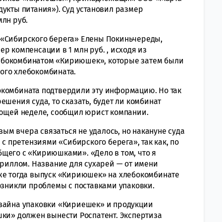
укты питания»). Суд установил размер
лн руб.
 «Сибирского берега» Елены Покиньчереды,
р компенсации в 1 млн руб. , исходя из
ебокомбинатом «Кириюшек», которые затем были
ого хлебокомбината.
окомбината подтвердили эту информацию. Но так
ешения суда, то сказать, будет ли комбинат
ующей неделе, сообщил юрист компании.
м вчера связаться не удалось, но накануне суда
 с претензиями «Сибирского берега», так как, по
щего с «Кириюшками». «Дело в том, что я
ириллом. Название для сухарей — от имени
же тогда выпуск «Кириюшек» на хлебокомбинате
озникли проблемы с поставками упаковки.
изайна упаковки «Кириешек» и продукции
шки» должен вынести Роспатент. Экспертиза