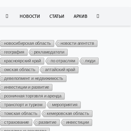
НОВОСТИ
СТАТЬИ
АРХИВ
новосибирская область
новости агентств
география
рекламодатели
красноярский край
по отраслям
люди
омская область
алтайский край
девелопмент и недвижимость
инвестиции и развитие
розничная торговля и аренда
транспорт и туризм
мероприятия
томская область
кемеровская область
страхование
развитие
инвестиции
рекламные агентства