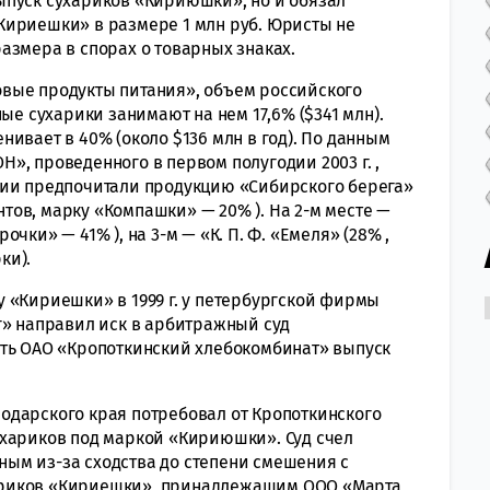
ыпуск сухариков «Кириюшки», но и обязал
Кириешки» в размере 1 млн руб. Юристы не
азмера в спорах о товарных знаках.
вые продукты питания», объем российского
ые сухарики занимают на нем 17,6% ($341 млн).
ивает в 40% (около $136 млн в год). По данным
», проведенного в первом полугодии 2003 г. ,
сии предпочитали продукцию «Сибирского берега»
ов, марку «Компашки» — 20% ). На 2-м месте —
чки» — 41% ), на 3-м — «К. П. Ф. «Емеля» (28% ,
ки).
 «Кириешки» в 1999 г. у петербургской фирмы
г» направил иск в арбитражный суд
ить ОАО «Кропоткинский хлебокомбинат» выпуск
одарского края потребовал от Кропоткинского
ухариков под маркой «Кириюшки». Суд счел
ым из-за сходства до степени смешения с
ариков «Кириешки», принадлежащим ООО «Марта