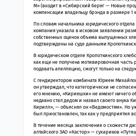
М» (входит в «Сибирский берег — Новые прод
компенсации владельцу брэнда в размере 1 м
По словам начальника юридического отдела
компания указала в исковом заявлении разме
собственных оценок объема выпущенных хл
подтверждены на суде данными Кропоткинск
В юридическом отделе Кропоткинского хлеб
как еще не получена мотивировочная часть р
подавать апелляцию, смогут только на след
С гендиректором комбината Юрием Михайловы
он утверждал, что категорически не согласен
его мнению, «Кириешки» не имеют ничего об
недавно стал дедом и назвал своего внука К
Кирилл», — объяснял он «Ведомостям». Но у
был приостановлен, так как у предприятия в
В течение месяца заключение о схожести д
алтайского ЗАО «Кастор» — сухариков «Путя