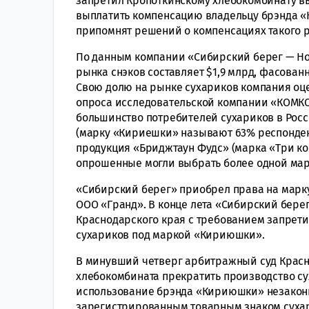
запретил Кропоткинскому хлебокомбинату в
выплатить компенсацию владельцу брэнда «
припомнят решений о компенсациях такого р
По данным компании «Сибирский берег — Но
рынка снэков составляет $1,9 млрд, фасованн
Свою долю на рынке сухариков компания оцен
опроса исследовательской компании «КОМКОН
большинство потребителей сухариков в Рос
(марку «Кириешки» называют 63% респондент
продукция «Бриджтаун Фудс» (марка «Три коро
опрошенные могли выбрать более одной мар
«Сибирский берег» приобрел права на марку
ООО «Гранд». В конце лета «Сибирский бере
Краснодарского края с требованием запрет
сухариков под маркой «Кириюшки».
В минувший четверг арбитражный суд Красн
хлебокомбината прекратить производство с
использование брэнда «Кириюшки» незаконн
зарегистрированным товарным знаком сух