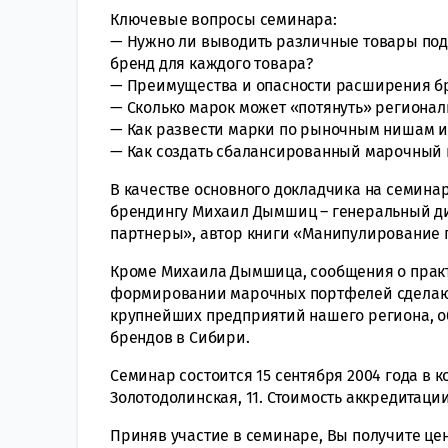
Ключевые вопросы семинара:
— Нужно ли выводить различные товары под
бренд для каждого товара?
— Преимущества и опасности расширения б
— Сколько марок может «потянуть» региона
— Как развести марки по рыночным нишам и
— Как создать сбалансированный марочный 
В качестве основного докладчика на семина
брендингу Михаил Дымшиц – генеральный д
партнеры», автор книги «Манипулирование 
Кроме Михаила Дымшица, сообщения о практ
формировании марочных портфелей сделаю
крупнейших предприятий нашего региона, 
брендов в Сибири.
Семинар состоится 15 сентября 2004 года в 
Золотодолинская, 11. Стоимость аккредитации
Приняв участие в семинаре, Вы получите ц