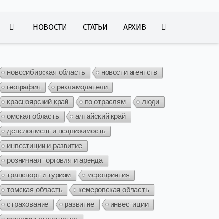
НОВОСТИ
СТАТЬИ
АРХИВ
новосибирская область
новости агентств
география
рекламодатели
красноярский край
по отраслям
люди
омская область
алтайский край
девелопмент и недвижимость
инвестиции и развитие
розничная торговля и аренда
транспорт и туризм
мероприятия
томская область
кемеровская область
страхование
развитие
инвестиции
рекламные агентства