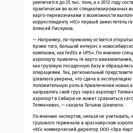
увеличится до 25 тыс. тонн, а к 2012 году со
практически во всех специализированных в
карго-перевозчиками о возможности выполн
корреспонденту «КС» первый заместитель г
Алексей Пискунов.
— Например, по-прежнему остается открытым
Кроме того, большой интерес к новосибирск
компании, как FedEx и UPS». По мнению спе
аэропорту привлечь те карго-авиакомпании,
как грузовую посадочную базу и обращалис
операциями. Так, региональный представите
Шевлюга уверена, что сдача в эксплуатацию
положительную роль в привлечении новых 
направлять свой груз через аэропорт Толмач
аэропорт в Сибири не может сравниться сег
Толмачево», — сказала Татьяна Шевлюга.
По мнению экспертов, нельзя не учитывать, ч
грузового терминала в красноярском аэропо
«КС« коммерческий директор ООО «Эра-Карго