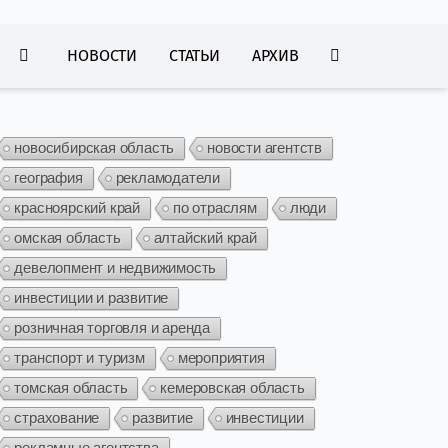
НОВОСТИ
СТАТЬИ
АРХИВ
новосибирская область
новости агентств
география
рекламодатели
красноярский край
по отраслям
люди
омская область
алтайский край
девелопмент и недвижимость
инвестиции и развитие
розничная торговля и аренда
транспорт и туризм
мероприятия
томская область
кемеровская область
страхование
развитие
инвестиции
рекламные агентства