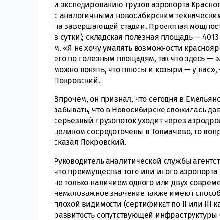
и экспедированию грузов аэропорта Красноя
с аналогичными новосибирским технически
на завершающей стадии. Проектная мощность 
в сутки); складская полезная площадь — 4013
м. «Я не хочу умалять возможности красноя
его по полезным площадям, так что здесь — 
можно понять, что плюсы и козыри — у нас
Покровский.
Впрочем, он признал, что сегодня в Емельян
забывать, что в Новосибирске сложилась давн
серьезный грузопоток уходит через аэродром
целиком сосредоточены в Толмачево, то вопр
сказал Покровский.
Руководитель аналитической службы агентст
что преимущества того или иного аэропорта
не только наличием одного или двух соврем
немаловажное значение также имеют способ
плохой видимости (сертификат по II или III 
развитость сопутствующей инфраструктуры 