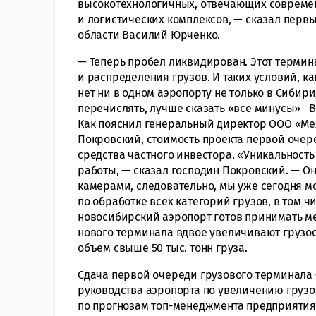
высокотехнологичных, отвечающих совреме
и логистических комплексов, — сказал перв
области Василий Юрченко.
— Теперь пробел ликвидирован. Этот термин
и распределения грузов. И таких условий, к
нет ни в одном аэропорту не только в Сибири
перечислять, лучше сказать «все минусы» В
Как пояснил генеральный директор ООО «М
Покровский, стоимость проекта первой очер
средства частного инвестора. «Уникальност
работы, — сказал господин Покровский. — О
камерами, следовательно, мы уже сегодня м
по обработке всех категорий грузов, в том 
новосибирский аэропорт готов принимать м
нового терминала вдвое увеличивают грузоо
объем свыше 50 тыс. тонн груза.
Сдача первой очереди грузового терминала
руководства аэропорта по увеличению грузо
по прогнозам топ-менеджмента предприятия,