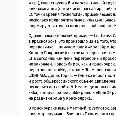
и пр.), существующий и перспективный груз
авиакомпании (в том числе пассажирской),
«С точки зрения технологий, применяемых д
несколько предпочтительнее, чем Емельяново
формируется группа лидеров — «Аэрофлот-Ка
Однако показательный пример — Lufthansa C
в Красноярске. Это произошло из-за того, ч
перевозчика — авиакомпания «КрасЭйр«. Кром
Кирилл Покровский не считает однозначным 
«На сегодняшний день переговорный процесс 
не закончен. Новосибирск, как и Красноярск
переговоров». «Недостатком Толмачево являе
«ФИНАМ» Денис Горев. — Однако вероятно, чт
и роста общероссийского объема авиаперев
несколько лет свой хаб. Нельзя до конца сн
хаба, которую ранее лоббировала «КрасЭйр
на развитие хаба у Красноярска.
В Красноярске выше местный грузопоток, а
авиамаршрутам». «Близость Толмачево к горо