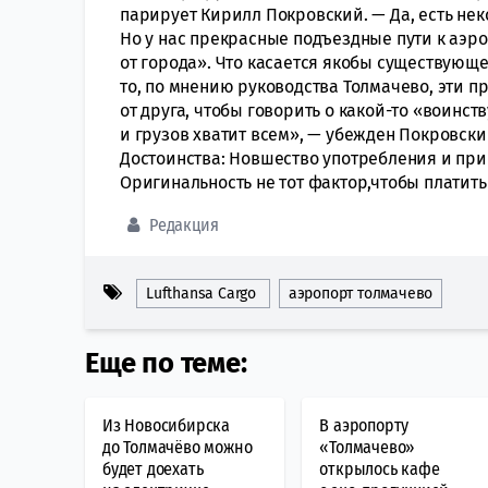
парирует Кирилл Покровский. — Да, есть не
Но у нас прекрасные подъездные пути к аэр
от города». Что касается якобы существую
то, по мнению руководства Толмачево, эти п
от друга, чтобы говорить о какой-то «воин
и грузов хватит всем», — убежден Покровски
Достоинства: Новшество употребления и при
Оригинальность не тот фактор,чтобы платить 
Редакция
Lufthansa Cargo
аэропорт толмачево
Еще по теме:
Из Новосибирска
В аэропорту
до Толмачёво можно
«Толмачево»
будет доехать
открылось кафе