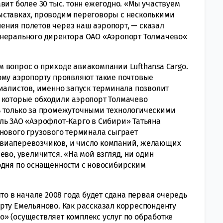
ставит более 30 тыс. тонн ежегодно. «Мы участвуем
ыставках, проводим переговоры с несколькими
ения полетов через наш аэропорт, — сказал
енерального директора ОАО «Аэропорт Толмачево«
 вопрос о приходе авиакомпании Lufthansa Cargо.
ому аэропорту проявляют такие почтовые
циалистов, именно запуск терминала позволит
 которые обходили аэропорт Толмачево
ь только за промежуточными технологическими
ль ЗАО «Аэрофлот-Карго в Сибири» Татьяна
 нового грузового терминала сыграет
авиаперевозчиков, и число компаний, желающих
ево, увеличится. «На мой взгляд, ни один
одня по оснащенности с новосибирским
то в начале 2008 года будет сдана первая очередь
рту Емельяново. Как рассказал корреспонденту
» (осуществляет комплекс услуг по обработке