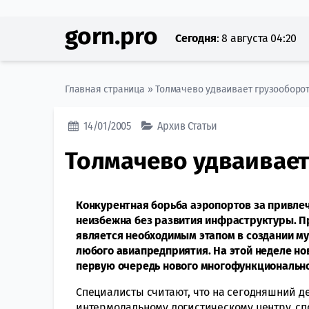
gorn.pro
Сегодня
:
8 августа 04:20
Главная страница
»
Толмачево удваивает грузооборо
14/01/2005
Архив
Статьи
Толмачево удваивает
Конкурентная борьба аэропортов за привле
неизбежна без развития инфраструктуры. П
является необходимым этапом в создании му
любого авиапредприятия. На этой неделе н
первую очередь нового многофункционально
Специалисты считают, что на сегодняшний д
интермодальному логистическому центру, сп