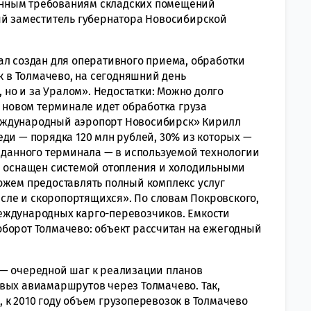
нным требованиям складских помещений
ый заместитель губернатора Новосибирской
ал создан для оперативного приема, обработки
ак в Толмачево, на сегодняшний день
, но и за Уралом». Недостатки: Можно долго
 новом терминале идет обработка груза
еждународный аэропорт Новосибирск» Кирилл
еди — порядка 120 млн рублей, 30% из которых —
ь данного терминала — в используемой технологии
н оснащен системой отопления и холодильными
ожем предоставлять полный комплекс услуг
числе и скоропортящихся». По словам Покровского,
еждународных карго-перевозчиков. Емкости
борот Толмачево: объект рассчитан на ежегодный
 — очередной шаг к реализации планов
вых авиамаршрутов через Толмачево. Так,
 к 2010 году объем грузоперевозок в Толмачево