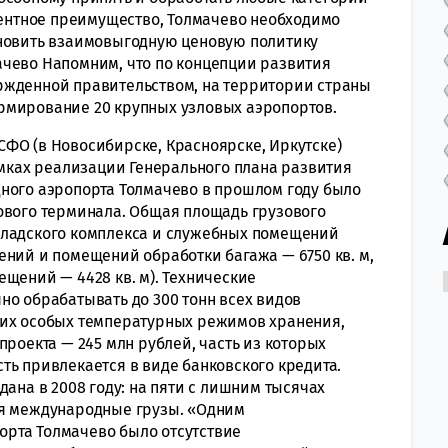
урентное преимущество, Толмачево необходимо
ановить взаимовыгодную ценовую политику
ачево Напомним, что по концепции развития
ржденной правительством, на территории страны
рмирование 20 крупных узловых аэропортов.
ФО (в Новосибирске, Красноярске, Иркутске)
амках реализации Генерального плана развития
ного аэропорта Толмачево в прошлом году было
ового терминала. Общая площадь грузового
е складского комплекса и служебных помещений
ений и помещений обработки багажа — 6750 кв. м,
щений — 4428 кв. м). Технические
но обрабатывать до 300 тонн всех видов
щих особых температурных режимов хранения,
проекта — 245 млн рублей, часть из которых
ть привлекается в виде банковского кредита.
дана в 2008 году: на пяти с лишним тысячах
ся международные грузы. «Одним
рта Толмачево было отсутствие