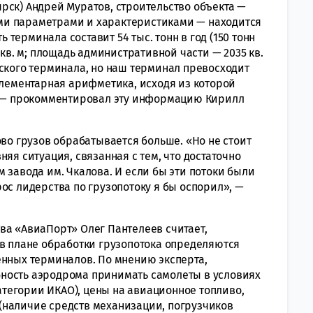
рск) Андрей Муратов, строительство объекта —
ми параметрами и характеристиками — находится
терминала составит 54 тыс. тонн в год (150 тонн
 кв. м; площадь административной части — 2035 кв.
рского терминала, но наш терминал превосходит
элементарная арифметика, исходя из которой
», — прокомментировал эту информацию Кирилл
ово грузов обрабатывается больше. «Но не стоит
яя ситуация, связанная с тем, что достаточно
 завода им. Чкалова. И если бы эти потоки были
ос лидерства по грузопотоку я бы оспорил», —
ва «АвиаПорт» Олег Пантелеев считает,
 в плане обработки грузопотока определяются
енных терминалов. По мнению эксперта,
ность аэродрома принимать самолеты в условиях
категории ИКАО), цены на авиационное топливо,
(наличие средств механизации, погрузчиков