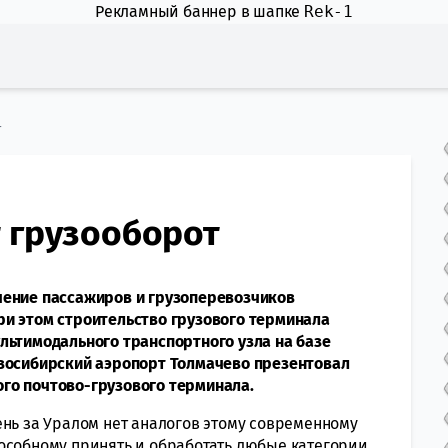
Рекламный баннер в шапке
Rek-1
т
 грузооборот
чение пассажиров и грузоперевозчиков
ри этом строительство грузового терминала
льтимодального транспортного узла на базе
овосибирский аэропорт Толмачево презентовал
го почтово-грузового терминала.
ень за Уралом нет аналогов этому современному
особному принять и обработать любые категории