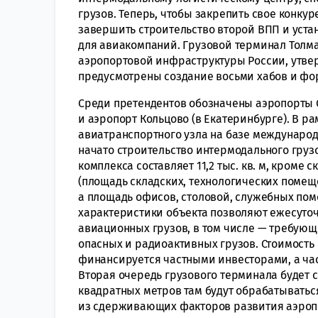
грузов. Теперь, чтобы закрепить свое конк
завершить строительство второй ВПП и уст
для авиакомпаний. Грузовой терминал Толм
аэропортовой инфраструктуры России, утве
предусмотрены создание восьми хабов и фо
Среди претендентов обозначены аэропорты С
и аэропорт Кольцово (в Екатеринбурге). В р
авиатранспортного узла на базе международ
начато строительство интермодального груз
комплекса составляет 11,2 тыс. кв. м, кром
(площадь складских, технологических помещ
а площадь офисов, столовой, служебных поме
характеристики объекта позволяют ежесуточ
авиационных грузов, в том числе — требую
опасных и радиоактивных грузов. Стоимость 
финансируется частными инвесторами, а час
Вторая очередь грузового терминала будет с
квадратных метров там будут обрабатывать
из сдерживающих факторов развития аэропо