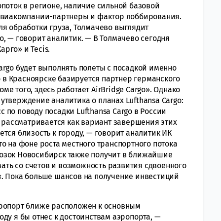
опоток в регионе, наличие сильной базовой
 авиакомпании-партнеры и фактор лоббирования.
ля обработки груза, Толмачево выглядит
, — говорит аналитик. — В Толмачево сегодня
рго» и Tecis.
argo будет выполнять полеты с посадкой именно
то в Красноярске базируется партнер германского
е того, здесь работает AirBridge Cargo». Однако
утверждение аналитика о планах Lufthansa Cargo:
по поводу посадки Lufthansa Cargo в России
, рассматривается как вариант завершения этих
тся близость к городу, — говорит аналитик ИК
о на фоне роста местного транспортного потока
озок Новосибирск также получит в ближайшие
имать со счетов и возможность развития сдвоенного
«. Пока больше шансов на получение инвестиций
эропорт ближе расположен к основным
ду я бы отнес к достоинствам аэропорта, —