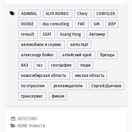
ADMIRAL
ALFA ROMEO
Chery
CHRYSLER
DODGE
dso consulting
FIAT
GM
JEEP
renault
SEAT
Ssang Yong
Автомир
автомобили и сервис
автостарт
александр бойко
алтайский край
бренды
ВАЗ
газ
география
люди
новосибирская область
омская область
по отраслям
рекламодатели
Сергей Дьячков
трансервис
финам
28/12/2007
ADME
Новости