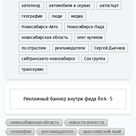
автоленд
автомобили и сервис
автостарт
география
люди
медиа
Новосибирск-Авто
Новосибирск-Лада
новосибирская область
олег куликов
по отраслям
рекламодатели
Сергей Дьячков
сибтрансавто-новосибирск
Сок группа
трансервис
Рекламный баннер внутри фида
Rek-5
новосибирская область
новости агентств
география
рекламодатели
красноярский край