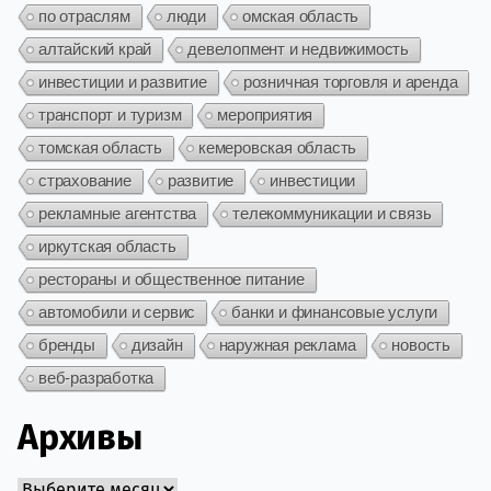
по отраслям
люди
омская область
алтайский край
девелопмент и недвижимость
инвестиции и развитие
розничная торговля и аренда
транспорт и туризм
мероприятия
томская область
кемеровская область
страхование
развитие
инвестиции
рекламные агентства
телекоммуникации и связь
иркутская область
рестораны и общественное питание
автомобили и сервис
банки и финансовые услуги
бренды
дизайн
наружная реклама
новость
веб-разработка
Архивы
Архивы