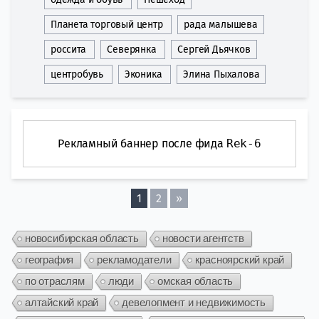
Планета торговый центр
рада малышева
россита
Северянка
Сергей Дьячков
центробувь
Эконика
Элина Пыхалова
Рекламный баннер после фида
Rek-6
1
2
»
новосибирская область
новости агентств
география
рекламодатели
красноярский край
по отраслям
люди
омская область
алтайский край
девелопмент и недвижимость