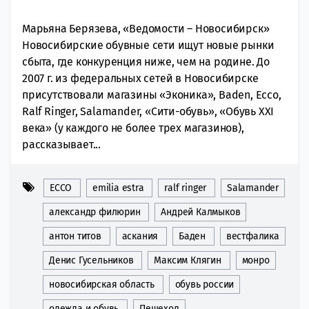
Марьяна Берязева, «Ведомости – Новосибирск»
Новосибирские обувные сети ищут новые рынки
сбыта, где конкуренция ниже, чем на родине. До
2007 г. из федеральных сетей в Новосибирске
присутствовали магазины «Эконика», Baden, Ecco,
Ralf Ringer, Salamander, «Сити-обувь», «Обувь ХХI
века» (у каждого не более трех магазинов),
рассказывает...
ECCO
emilia estra
ralf ringer
Salamander
александр филюрин
Андрей Калмыков
антон титов
аскания
Баден
вестфалика
Денис Гусельников
Максим Клягин
монро
новосибирская область
обувь россии
одежда и обувь
Пешеход