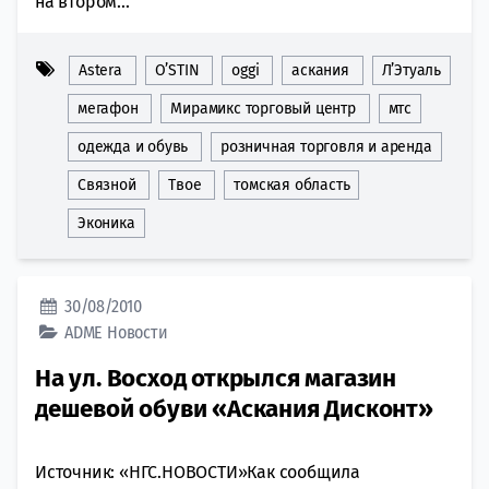
на втором...
Astera
O’STIN
oggi
аскания
Л’Этуаль
мегафон
Мирамикс торговый центр
мтс
одежда и обувь
розничная торговля и аренда
Связной
Твое
томская область
Эконика
30/08/2010
ADME
Новости
На ул. Восход открылся магазин
дешевой обуви «Аскания Дисконт»
Источник: «НГС.НОВОСТИ»Как сообщила