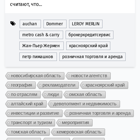
считают, что...
auchan
Dommer
LEROY MERLIN
metro cash & carry
брокеркредитсервис
Жан-Пьер Жермен
красноярский край
петр пимашков
розничная торговля и аренда
новосибирская область
новости агентств
география
рекламодатели
красноярский край
по отраслям
люди
омская область
алтайский край
девелопмент и недвижимость
инвестиции и развитие
розничная торговля и аренда
транспорт и туризм
мероприятия
томская область
кемеровская область