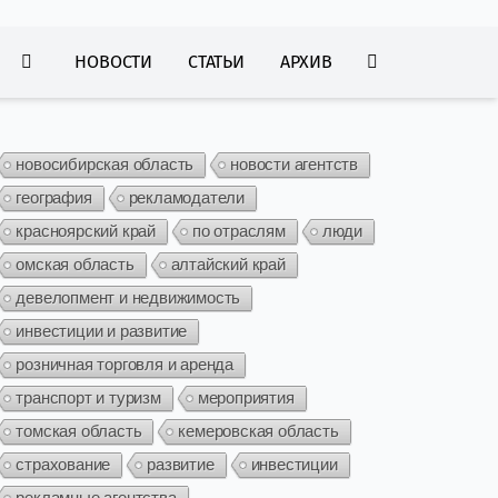
НОВОСТИ
СТАТЬИ
АРХИВ
новосибирская область
новости агентств
география
рекламодатели
красноярский край
по отраслям
люди
омская область
алтайский край
девелопмент и недвижимость
инвестиции и развитие
розничная торговля и аренда
транспорт и туризм
мероприятия
томская область
кемеровская область
страхование
развитие
инвестиции
рекламные агентства