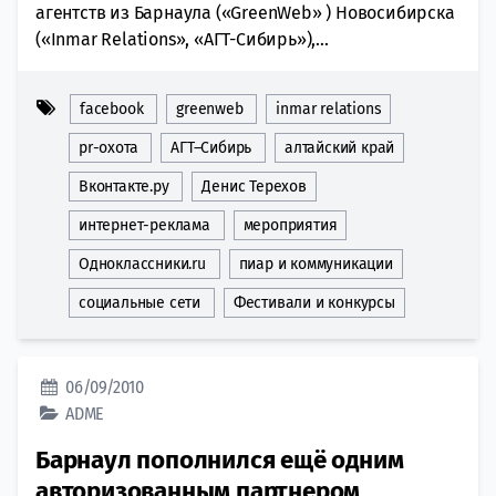
агентств из Барнаула («GreenWeb» ) Новосибирска
(«Inmar Relations», «АГТ-Сибирь»),...
facebook
greenweb
inmar relations
pr-охота
АГТ–Сибирь
алтайский край
Вконтакте.ру
Денис Терехов
интернет-реклама
мероприятия
Одноклассники.ru
пиар и коммуникации
социальные сети
Фестивали и конкурсы
06/09/2010
ADME
Барнаул пополнился ещё одним
авторизованным партнером