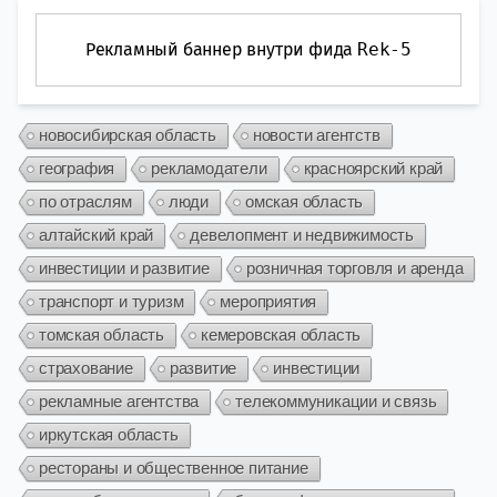
Рекламный баннер внутри фида
Rek-5
новосибирская область
новости агентств
география
рекламодатели
красноярский край
по отраслям
люди
омская область
алтайский край
девелопмент и недвижимость
инвестиции и развитие
розничная торговля и аренда
транспорт и туризм
мероприятия
томская область
кемеровская область
страхование
развитие
инвестиции
рекламные агентства
телекоммуникации и связь
иркутская область
рестораны и общественное питание