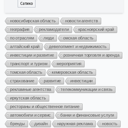
Сатико
новосибирская область
новости агентств
география
рекламодатели
красноярский край
по отраслям
люди
омская область
алтайский край
девелопмент и недвижимость
инвестиции и развитие
розничная торговля и аренда
транспорт и туризм
мероприятия
томская область
кемеровская область
страхование
развитие
инвестиции
рекламные агентства
телекоммуникации и связь
иркутская область
рестораны и общественное питание
автомобили и сервис
банки и финансовые услуги
бренды
дизайн
наружная реклама
новость