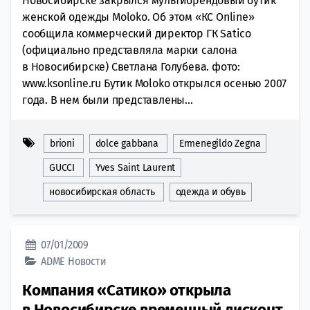
Новосибирске закрылся мультибрендовый бутик
женской одежды Moloko. Об этом «КС Online»
сообщила коммерческий директор ГК Satico
(официально представляла марки салона
в Новосибирске) Светлана Голубева. фото:
www.ksonline.ru Бутик Moloko открылся осенью 2007
года. В нем были представлены...
brioni
dolce gabbana
Ermenegildo Zegna
GUCCI
Yves Saint Laurent
новосибирская область
одежда и обувь
07/01/2009
ADME
Новости
Компания «Сатико» открыла
в Новосибирске временный дисконт