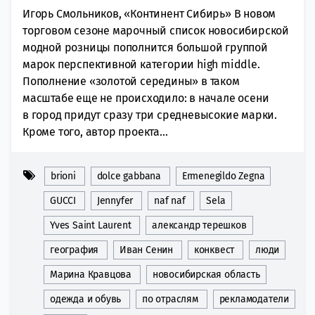
Игорь Смольников, «Континент Сибирь» В новом
торговом сезоне марочный список новосибирской
модной розницы пополнится большой группой
марок перспективной категории high middle.
Пополнение «золотой середины» в таком
масштабе еще не происходило: в начале осени
в город придут сразу три средневысокие марки.
Кроме того, автор проекта...
brioni
dolce gabbana
Ermenegildo Zegna
GUCCI
Jennyfer
naf naf
Sela
Yves Saint Laurent
александр терешков
география
Иван Сенин
конквест
люди
Марина Кравцова
новосибирская область
одежда и обувь
по отраслям
рекламодатели