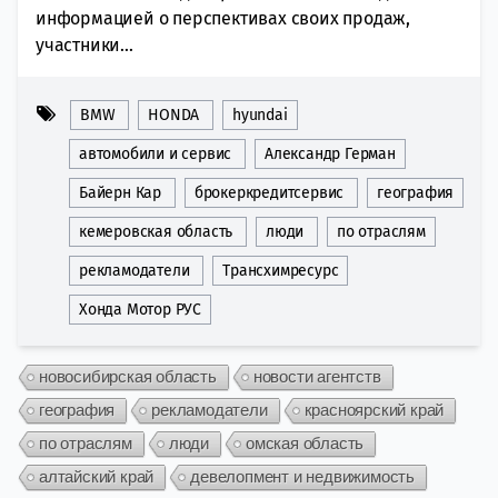
информацией о перспективах своих продаж,
участники...
BMW
HONDA
hyundai
автомобили и сервис
Александр Герман
Байерн Кар
брокеркредитсервис
география
кемеровская область
люди
по отраслям
рекламодатели
Трансхимресурс
Хонда Мотор РУС
новосибирская область
новости агентств
география
рекламодатели
красноярский край
по отраслям
люди
омская область
алтайский край
девелопмент и недвижимость