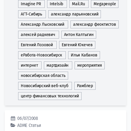
Imagine PR
Intelsib
Mail.Ru
Megapeople
АГТ–Сибирь
александр ларьяновский
Александр Лысковский
александр феоктистов
алексей радкевич
Антон Калтыгин
Евгений Лозовой
Евгений Юкечев
еРабота-Новосибирск
Илья Кабанов
интернет
мартдизайн
мероприятия
новосибирская область
Новосибирский веб-клуб
Рамблер
центр финансовых технологий
06/07/2008
ADME
Статьи