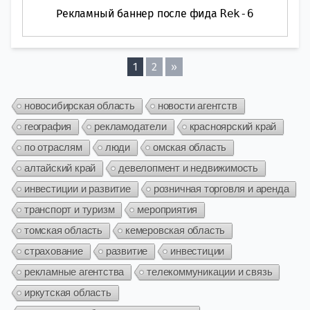
Рекламный баннер после фида
Rek-6
1
2
»
новосибирская область
новости агентств
география
рекламодатели
красноярский край
по отраслям
люди
омская область
алтайский край
девелопмент и недвижимость
инвестиции и развитие
розничная торговля и аренда
транспорт и туризм
мероприятия
томская область
кемеровская область
страхование
развитие
инвестиции
рекламные агентства
телекоммуникации и связь
иркутская область