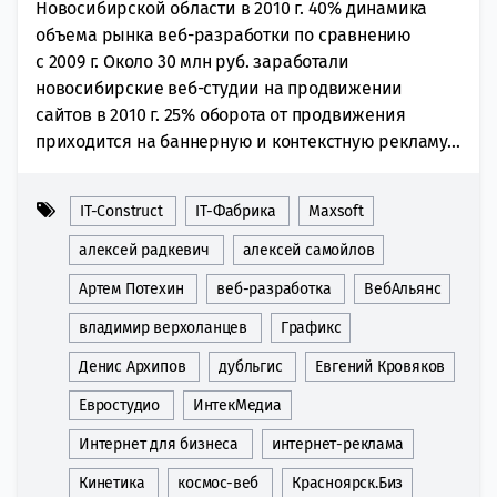
Новосибирской области в 2010 г. 40% динамика
объема рынка веб-разработки по сравнению
с 2009 г. Около 30 млн руб. заработали
новосибирские веб-студии на продвижении
сайтов в 2010 г. 25% оборота от продвижения
приходится на баннерную и контекстную рекламу...
IT-Construct
IT-Фабрика
Maxsoft
алексей радкевич
алексей самойлов
Артем Потехин
веб-разработка
ВебАльянс
владимир верхоланцев
Графикс
Денис Архипов
дубльгис
Евгений Кровяков
Евростудио
ИнтекМедиа
Интернет для бизнеса
интернет-реклама
Кинетика
космос-веб
Красноярск.Биз