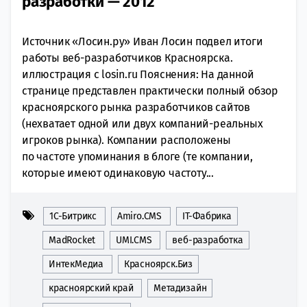
разработки — 2012
Источник «Лосин.ру» Иван Лосин подвел итоги
работы веб-разработчиков Красноярска.
иллюстрация с losin.ru Пояснения: На данной
странице представлен практически полный обзор
красноярского рынка разработчиков сайтов
(нехватает одной или двух компаний-реальных
игроков рынка). Компании расположены
по частоте упоминания в блоге (те компании,
которые имеют одинаковую частоту...
1С-Битрикс
Amiro.CMS
IT-Фабрика
MadRocket
UMI.CMS
веб-разработка
ИнтекМедиа
Красноярск.Биз
красноярский край
Метадизайн