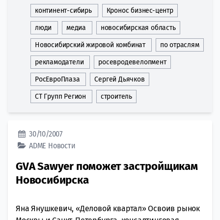
континент-сибирь
Кронос бизнес-центр
люди
медиа
новосибирская область
Новосибирский жировой комбинат
по отраслям
рекламодатели
росевродевелопмент
РосЕвроПлаза
Сергей Дьячков
СТ Групп Регион
строитель
30/10/2007
ADME
Новости
GVA Sawyer поможет застройщикам
Новосибирска
Яна Янушкевич, «Деловой квартал» Освоив рынок