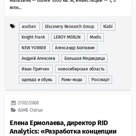
магазина — более 1600 кв. м, инвестиции — 1, 5
млн...
auchan
Discovery Research Group
Kiabi
Knight Frank
LEROY MERLIN
Modis
NEW YORKER
Александр Болтавин
Андрей Алексеев
Большая Медведица
Иван Притчин
новосибирская область
одежда и обувь
Рамо-мода
Россмарт
27/02/2008
ADME
Статьи
Елена Ермолаева, директор RID
Analytics: «Разработка концепции