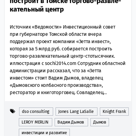
построит в Томске торгово-развле­
ка­тельный центр
Источник «Ведомости» Инвестиционный совет
при губернаторе Томской области вчера
поддержал проект компании «Зетта инвест»,
которая за 5 млрд руб. собирается построить
торгово-развлекательный центр-стотысячник.
иллюстрация с sochi2014.com Сотрудник областной
администрации рассказал, что за «Зетта
инвестом» стоит Вадим Дымов, владелец
«Дымовского колбасного производства»,
ресторатор и книготорговец. Совладелец...
dso consulting
Jones Lang LaSalle
Knight Frank
LEROY MERLIN
Вадим Дымов
Дымов
инвестиции и развитие