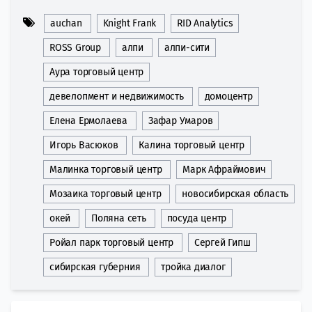
auchan
Knight Frank
RID Analytics
ROSS Group
алпи
алпи-сити
Аура торговый центр
девелопмент и недвижимость
домоцентр
Елена Ермолаева
Зафар Умаров
Игорь Васюков
Калина торговый центр
Малинка торговый центр
Марк Афраймович
Мозаика торговый центр
новосибирская область
окей
Поляна сеть
посуда центр
Ройал парк торговый центр
Сергей Гипш
сибирская губерния
тройка диалог