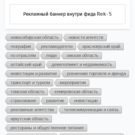
Рекламный баннер внутри фида
Rek-5
новосибирская область
новости агентств
география
рекламодатели
красноярский край
по отраслям
люди
омская область
алтайский край
девелопмент и недвижимость
инвестиции и развитие
розничная торговля и аренда
транспорт и туризм
мероприятия
томская область
кемеровская область
страхование
развитие
инвестиции
рекламные агентства
телекоммуникации и связь
иркутская область
рестораны и общественное питание