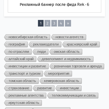
Рекламный баннер после фида
Rek-6
1
2
3
4
»
новосибирская область
новости агентств
география
рекламодатели
красноярский край
по отраслям
люди
омская область
алтайский край
девелопмент и недвижимость
инвестиции и развитие
розничная торговля и аренда
транспорт и туризм
мероприятия
томская область
кемеровская область
страхование
развитие
инвестиции
рекламные агентства
телекоммуникации и связь
иркутская область