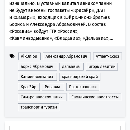
изначально. В уставный капитал авиакомпании
не будут внесены госпакеты «Красэйр», ДАЛ
и «Самары», входящих в «ЭйрЮнион» братьев
Бориса и Александра Абрамовичей. В состав
«Росавиа» войдут ГТК «Россия»,
«Кавминводыавиа», «Владавиа», «Дальавиа»,...
AiRUnion
Александр Абрамович
Атлант-Союз
Борис Абрамович
дальавиа
игорь левитин
Кавминводыавиа
красноярский край
КрасЭйр
Росавиа
Ростехнологии
Самара авиакомпания
Сахалинские авиатрассы
транспорт и туризм