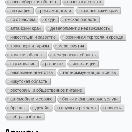
новосибирская область
новости агентств
география
рекламодатели
красноярский край
по отраслям
люди
омская область
алтайский край
девелопмент и недвижимость
инвестиции и развитие
розничная торговля и аренда
транспорт и туризм
мероприятия
томская область
кемеровская область
страхование
развитие
инвестиции
рекламные агентства
телекоммуникации и связь
иркутская область
рестораны и общественное питание
автомобили и сервис
банки и финансовые услуги
бренды
дизайн
наружная реклама
новость
веб-разработка