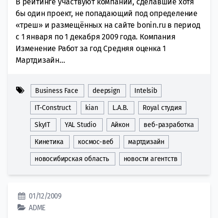
В рейтинге участвуют компании, сделавшие хотя
бы один проект, не попадающий под определение
«треш» и размещённых на сайте bonin.ru в период
с 1 января по 1 декабря 2009 года. Компания
Изменение Работ за год Средняя оценка 1
Мартдизайн...
Business Face
deepsign
Intelsib
IT-Construct
kian
L.A.B.
Royal студия
SkyIT
YAL Studio
Айкон
веб-разработка
Кинетика
космос-веб
мартдизайн
новосибирская область
новости агентств
01/12/2009
ADME