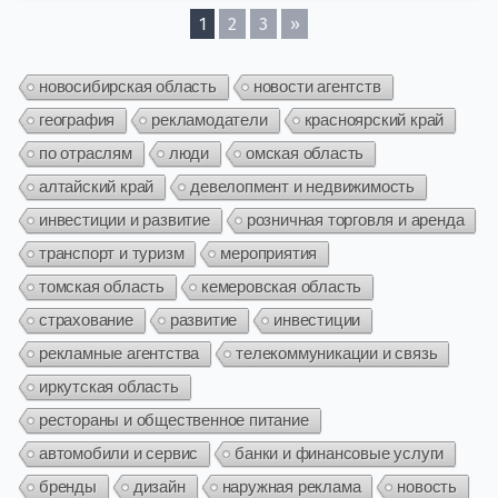
1
2
3
»
новосибирская область
новости агентств
география
рекламодатели
красноярский край
по отраслям
люди
омская область
алтайский край
девелопмент и недвижимость
инвестиции и развитие
розничная торговля и аренда
транспорт и туризм
мероприятия
томская область
кемеровская область
страхование
развитие
инвестиции
рекламные агентства
телекоммуникации и связь
иркутская область
рестораны и общественное питание
автомобили и сервис
банки и финансовые услуги
бренды
дизайн
наружная реклама
новость