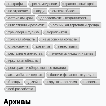
география
рекламодатели
красноярский край
по отраслям
люди
омская область
алтайский край
девелопмент и недвижимость
инвестиции и развитие
розничная торговля и аренда
транспорт и туризм
мероприятия
томская область
кемеровская область
страхование
развитие
инвестиции
рекламные агентства
телекоммуникации и связь
иркутская область
рестораны и общественное питание
автомобили и сервис
банки и финансовые услуги
бренды
дизайн
наружная реклама
новость
веб-разработка
Архивы