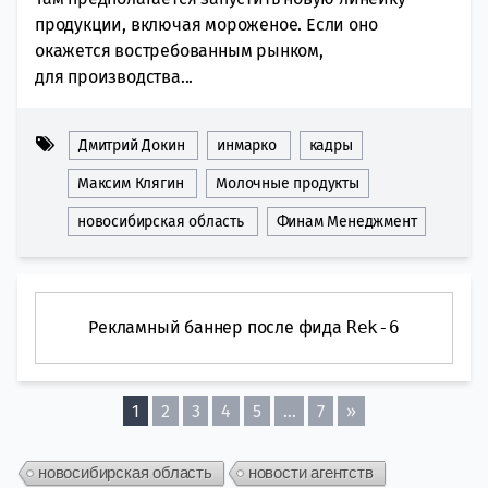
продукции, включая мороженое. Если оно
окажется востребованным рынком,
для производства...
Дмитрий Докин
инмарко
кадры
Максим Клягин
Молочные продукты
новосибирская область
Финам Менеджмент
Рекламный баннер после фида
Rek-6
1
2
3
4
5
…
7
»
новосибирская область
новости агентств