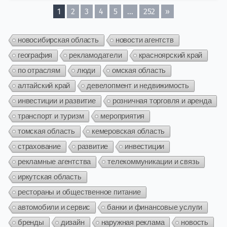
1
2
3
4
5
…
252
»
новосибирская область
новости агентств
география
рекламодатели
красноярский край
по отраслям
люди
омская область
алтайский край
девелопмент и недвижимость
инвестиции и развитие
розничная торговля и аренда
транспорт и туризм
мероприятия
томская область
кемеровская область
страхование
развитие
инвестиции
рекламные агентства
телекоммуникации и связь
иркутская область
рестораны и общественное питание
автомобили и сервис
банки и финансовые услуги
бренды
дизайн
наружная реклама
новость