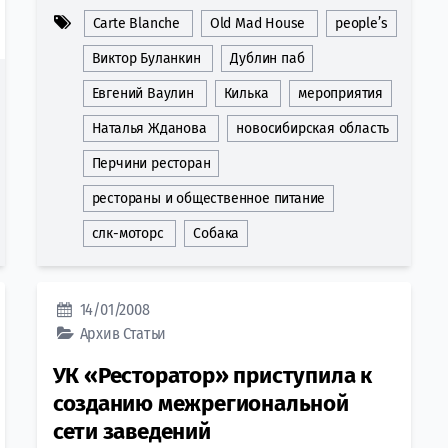
Carte Blanche
Old Mad House
people’s
Виктор Буланкин
Дублин паб
Евгений Ваулин
Килька
мероприятия
Наталья Жданова
новосибирская область
Перчини ресторан
рестораны и общественное питание
слк-моторс
Собака
14/01/2008
Архив
Статьи
УК «Ресторатор» приступила к
созданию межрегиональной
сети заведений