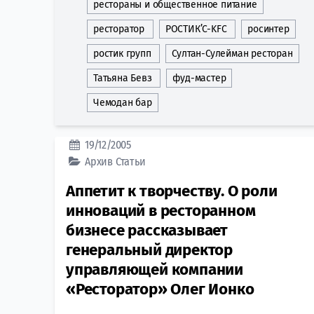
рестораны и общественное питание
ресторатор
РОCТИК’C-KFC
росинтер
ростик групп
Султан-Сулейман ресторан
Татьяна Бевз
фуд-мастер
Чемодан бар
19/12/2005
Архив
Статьи
Аппетит к творчеству. О роли
инноваций в ресторанном
бизнесе рассказывает
генеральный директор
управляющей компании
«Ресторатор» Олег Ионко