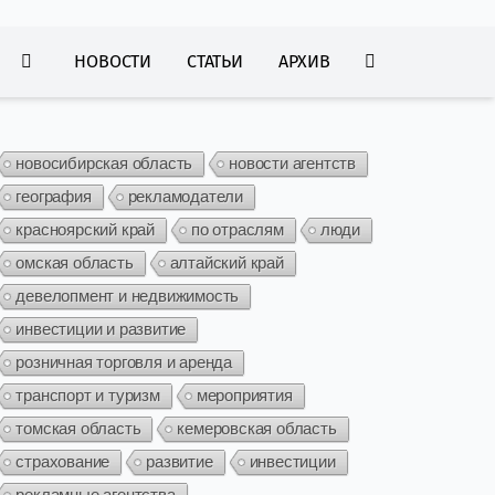
НОВОСТИ
СТАТЬИ
АРХИВ
новосибирская область
новости агентств
география
рекламодатели
красноярский край
по отраслям
люди
омская область
алтайский край
девелопмент и недвижимость
инвестиции и развитие
розничная торговля и аренда
транспорт и туризм
мероприятия
томская область
кемеровская область
страхование
развитие
инвестиции
рекламные агентства