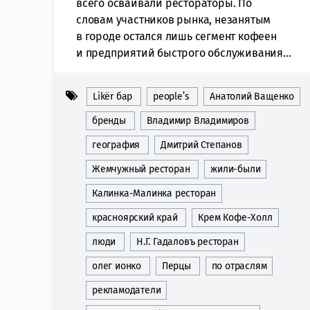
всего осваивали рестораторы. По
словам участников рынка, незанятым
в городе остался лишь сегмент кофеен
и предприятий быстрого обслуживания...
Likёr бар
people’s
Анатолий Ващенко
бренды
Владимир Владимиров
география
Дмитрий Степанов
Жемчужный ресторан
жили-были
Калинка-Малинка ресторан
красноярский край
Крем Кофе-Холл
люди
Н.Г. Гадаловъ ресторан
олег ионко
Перцы
по отраслям
рекламодатели