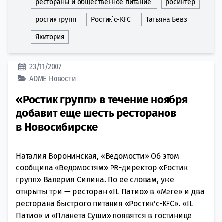
рестораны и общественное питание
росинтер
ростик групп
Ростик`с-KFC
Татьяна Бевз
Якитория
23/11/2007
ADME
Новости
«Ростик групп» в течение ноября
добавит еще шесть ресторанов
в Новосибирске
Наталия Воронинская, «Ведомости» Об этом
сообщила «Ведомостям» PR-директор «Ростик
групп» Валерия Силина. По ее словам, уже
открыты три — ресторан «IL Патио» в «Меге» и два
ресторана быстрого питания «Ростик’с-KFC». «IL
Патио» и «Планета Суши» появятся в гостинице