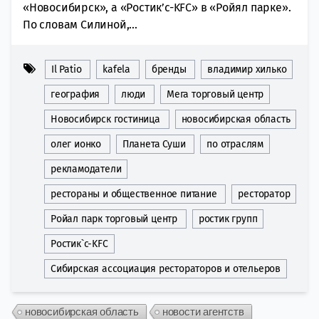
«Новосибирск», а «Ростик’с-KFC» в «Ройял парке».
По словам Силиной,...
Il Patio
kafela
бренды
владимир хилько
география
люди
Мега торговый центр
Новосибирск гостиница
новосибирская область
олег ионко
Планета Суши
по отраслям
рекламодатели
рестораны и общественное питание
ресторатор
Ройал парк торговый центр
ростик групп
Ростик`с-KFC
Сибирская ассоциация рестораторов и отельеров
новосибирская область
новости агентств