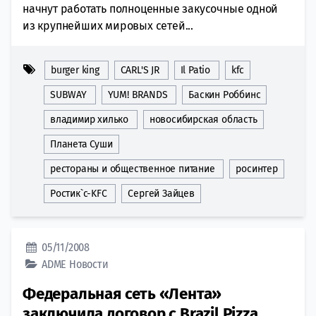
начнут работать полноценные закусочные одной
из крупнейших мировых сетей...
burger king
CARL'S JR
Il Patio
kfc
SUBWAY
YUM! BRANDS
Баскин Роббинс
владимир хилько
новосибирская область
Планета Суши
рестораны и общественное питание
росинтер
Ростик`с-KFC
Сергей Зайцев
05/11/2008
ADME
Новости
Федеральная сеть «Лента»
заключила договор с Brazil Pizza