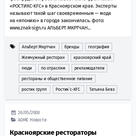
«РОСТИКС-KFC» в Красноярском крае. Эксперты
называют такой шаг своевременным — мода
на «японию» в городе закончилась. фото:
www.znak-sign.ru АЛЬБЕРТ МКРТЧАН...
Альберт Мкртчан
бренды
география
Жемчужный ресторан
красноярский край
люди
по отраслям
рекламодатели
рестораны и общественное питание
ростик групп
Ростик`с-KFC
Татьяна Бевз
26/05/2008
ADME
Новости
Красноярские рестораторы