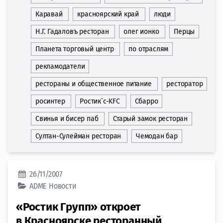
Каравай
красноярский край
люди
Н.Г. Гадаловъ ресторан
олег ионко
Перцы
Планета торговый центр
по отраслям
рекламодатели
рестораны и общественное питание
ресторатор
росинтер
Ростик`с-KFC
Сбарро
Свинья и бисер паб
Старый замок ресторан
Султан-Сулейман ресторан
Чемодан бар
26/11/2007
ADME
Новости
«Ростик Групп» откроет
в Красноярске ресторанный