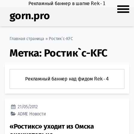
Рекламный баннер в шапке
Rek-1
gorn.pro
Главная страница
»
Ростик`с-KFC
Метка:
Ростик`с-KFC
Рекламный баннер над фидом
Rek-4
21/05/2012
ADME
Новости
«Ростикс» уходит из Омска