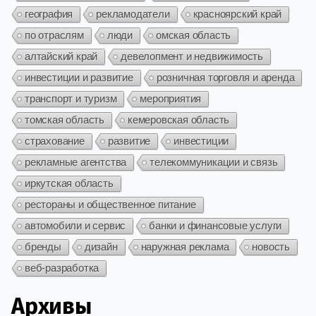
география
рекламодатели
красноярский край
по отраслям
люди
омская область
алтайский край
девелопмент и недвижимость
инвестиции и развитие
розничная торговля и аренда
транспорт и туризм
мероприятия
томская область
кемеровская область
страхование
развитие
инвестиции
рекламные агентства
телекоммуникации и связь
иркутская область
рестораны и общественное питание
автомобили и сервис
банки и финансовые услуги
бренды
дизайн
наружная реклама
новость
веб-разработка
Архивы