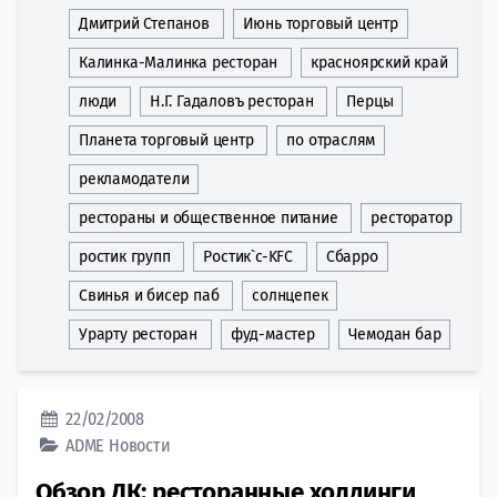
Дмитрий Степанов
Июнь торговый центр
Калинка-Малинка ресторан
красноярский край
люди
Н.Г. Гадаловъ ресторан
Перцы
Планета торговый центр
по отраслям
рекламодатели
рестораны и общественное питание
ресторатор
ростик групп
Ростик`с-KFC
Сбарро
Свинья и бисер паб
солнцепек
Урарту ресторан
фуд-мастер
Чемодан бар
22/02/2008
ADME
Новости
Обзор ДК: ресторанные холдинги