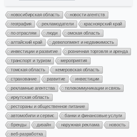
новосибирская область
новости агентств
география
рекламодатели
красноярский край
по отраслям
люди
омская область
алтайский край
девелопмент и недвижимость
инвестиции и развитие
розничная торговля и аренда
транспорт и туризм
мероприятия
томская область
кемеровская область
страхование
развитие
инвестиции
рекламные агентства
телекоммуникации и связь
иркутская область
рестораны и общественное питание
автомобили и сервис
банки и финансовые услуги
бренды
дизайн
наружная реклама
новость
веб-разработка