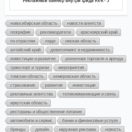
Рекламный баннер внутри фида
Rek-5
новосибирская область
новости агентств
география
рекламодатели
красноярский край
по отраслям
люди
омская область
алтайский край
девелопмент и недвижимость
инвестиции и развитие
розничная торговля и аренда
транспорт и туризм
мероприятия
томская область
кемеровская область
страхование
развитие
инвестиции
рекламные агентства
телекоммуникации и связь
иркутская область
рестораны и общественное питание
автомобили и сервис
банки и финансовые услуги
бренды
дизайн
наружная реклама
новость