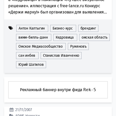
решение». иллюстрация с free-lance.ru Конкурс
«Держи марку!» был организован для выявления...
Антон Калтыгин
Бизнес-курс
брендинг
вимм-билль-данн
Кедровица
омская область
Омское Медиасообщество
Румяновъ
сан инбев
Станислав Иванченко
Юрий Шатилов
Рекламный баннер внутри фида
Rek-5
21/11/2007
ADME
Новости