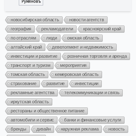
Румяновъ
новосибирская область
новости агентств
география
рекламодатели
красноярский край
по отраслям
люди
омская область
алтайский край
девелопмент и недвижимость
инвестиции и развитие
розничная торговля и аренда
транспорт и туризм
мероприятия
томская область
кемеровская область
страхование
развитие
инвестиции
рекламные агентства
телекоммуникации и связь
иркутская область
рестораны и общественное питание
автомобили и сервис
банки и финансовые услуги
бренды
дизайн
наружная реклама
новость