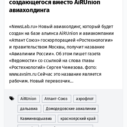
создающегося вместо AiRUnion
авиахолдинга
«NewsLab.ru» Новый авиахолдинг, который будет
создан на базе альянса AiRUnion и авиакомпании
«Атлант Союз» госкорпорацией «Ростехнологии»
и правительством Москвы, получит название
«Авиалинии России». Об этом пишет газета
«Ведомости» со ссылкой на слова главы
«Ростехнологий» Сергея Чемезова. фото:
www.avsim.ru Сейчас это название является
рабочим. Новый перевозчик...
AiRUnion
Атлант-Союз
аэрофлот
дальавиа
Домодедовские авиалинии
Кавминводыавиа
красноярский край