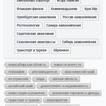
Емельяново аэропорт
игорь левитин
Ильюшин финанс
Кавминводыавиа
КрасЭйр
Оренбургские авиалинии
Россия авиакомпания
Ростехнологии
Самара авиакомпания
Саратовские авиалинии
Сахалинские авиатрассы
Сибирь авиакомпания
транспорт и туризм
Эйрюнион
новосибирская область
новости агентств
география
рекламодатели
красноярский край
по отраслям
люди
омская область
алтайский край
девелопмент и недвижимость
инвестиции и развитие
розничная торговля и аренда
транспорт и туризм
мероприятия