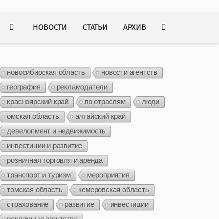
НОВОСТИ
СТАТЬИ
АРХИВ
новосибирская область
новости агентств
география
рекламодатели
красноярский край
по отраслям
люди
омская область
алтайский край
девелопмент и недвижимость
инвестиции и развитие
розничная торговля и аренда
транспорт и туризм
мероприятия
томская область
кемеровская область
страхование
развитие
инвестиции
рекламные агентства