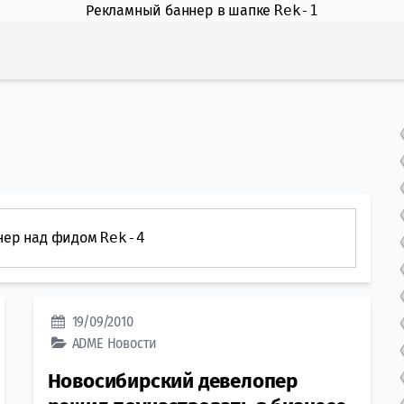
Рекламный баннер в шапке
Rek-1
нер над фидом
Rek-4
19/09/2010
ADME
Новости
Новосибирский девелопер