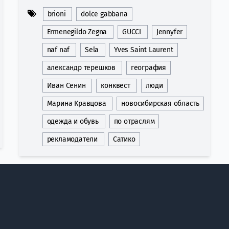
brioni
dolce gabbana
Ermenegildo Zegna
GUCCI
Jennyfer
naf naf
Sela
Yves Saint Laurent
александр терешков
география
Иван Сенин
конквест
люди
Марина Кравцова
новосибирская область
одежда и обувь
по отраслям
рекламодатели
Сатико