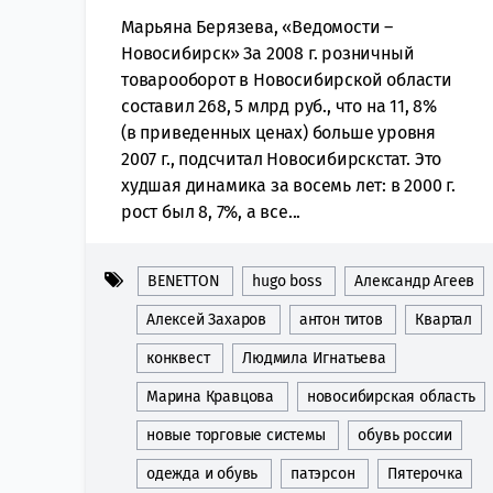
Марьяна Берязева, «Ведомости –
Новосибирск» За 2008 г. розничный
товарооборот в Новосибирской области
составил 268, 5 млрд руб., что на 11, 8%
(в приведенных ценах) больше уровня
2007 г., подсчитал Новосибирскстат. Это
худшая динамика за восемь лет: в 2000 г.
рост был 8, 7%, а все...
BENETTON
hugo boss
Александр Агеев
Алексей Захаров
антон титов
Квартал
конквест
Людмила Игнатьева
Марина Кравцова
новосибирская область
новые торговые системы
обувь россии
одежда и обувь
патэрсон
Пятерочка