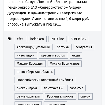
в поселке Самусь Томской области, рассказал
гендиректор ЗАО «Северскстекло» Андрей
Дудоладов. В администрации Северска это
подтвердили. Линия стоимостью 1, 6 млрд руб.
способна выпускать в год 126...
efes
heineken
INFOLine
SUN InBev
Александр Дугельный
балтика
география
инвестиции
красный восток
люди
Максим Курохтин
Михаил Бурмистров
новосибирская область
Новосибирский оловянный комбинат
омсквинпром
по отраслям
развитие
рекламодатели
Русский алкоголь
сатурн
северскстекло
страхование