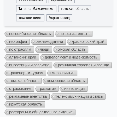
Татьяна Максименко
томская область
томское пиво
Экран завод
новосибирская область
новости агентств
география
рекламодатели
красноярский край
по отраслям
люди
омская область
алтайский край
девелопмент и недвижимость
инвестиции и развитие
розничная торговля и аренда
транспорт и туризм
мероприятия
томская область
кемеровская область
страхование
развитие
инвестиции
рекламные агентства
телекоммуникации и связь
иркутская область
рестораны и общественное питание