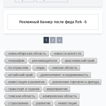
Рекламный баннер после фида
Rek-6
1
2
»
новосибирская область
новости агентств
география
рекламодатели
красноярский край
по отраслям
люди
омская область
алтайский край
девелопмент и недвижимость
инвестиции и развитие
розничная торговля и аренда
транспорт и туризм
мероприятия
томская область
кемеровская область
страхование
развитие
инвестиции