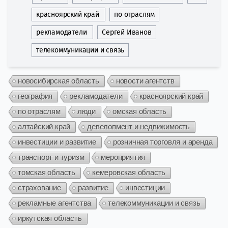
красноярский край
по отраслям
рекламодатели
Сергей Иванов
телекоммуникации и связь
новосибирская область
новости агентств
география
рекламодатели
красноярский край
по отраслям
люди
омская область
алтайский край
девелопмент и недвижимость
инвестиции и развитие
розничная торговля и аренда
транспорт и туризм
мероприятия
томская область
кемеровская область
страхование
развитие
инвестиции
рекламные агентства
телекоммуникации и связь
иркутская область