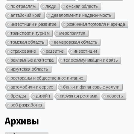
по отраслям
люди
омская область
алтайский край
девелопмент и недвижимость
инвестиции и развитие
розничная торговля и аренда
транспорт и туризм
мероприятия
томская область
кемеровская область
страхование
развитие
инвестиции
рекламные агентства
телекоммуникации и связь
иркутская область
рестораны и общественное питание
автомобили и сервис
банки и финансовые услуги
бренды
дизайн
наружная реклама
новость
веб-разработка
Архивы