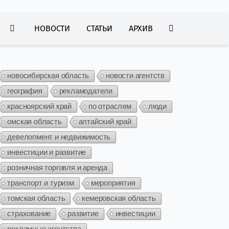
НОВОСТИ
СТАТЬИ
АРХИВ
новосибирская область
новости агентств
география
рекламодатели
красноярский край
по отраслям
люди
омская область
алтайский край
девелопмент и недвижимость
инвестиции и развитие
розничная торговля и аренда
транспорт и туризм
мероприятия
томская область
кемеровская область
страхование
развитие
инвестиции
рекламные агентства