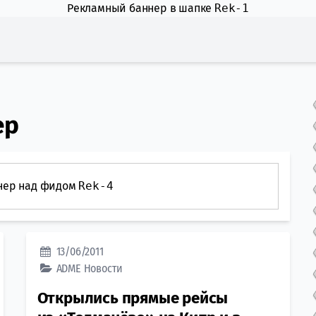
Рекламный баннер в шапке
Rek-1
ер
нер над фидом
Rek-4
13/06/2011
ADME
Новости
Открылись прямые рейсы