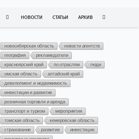
НОВОСТИ
СТАТЬИ
АРХИВ
новосибирская область
новости агентств
география
рекламодатели
красноярский край
по отраслям
люди
омская область
алтайский край
девелопмент и недвижимость
инвестиции и развитие
розничная торговля и аренда
транспорт и туризм
мероприятия
томская область
кемеровская область
страхование
развитие
инвестиции
рекламные агентства