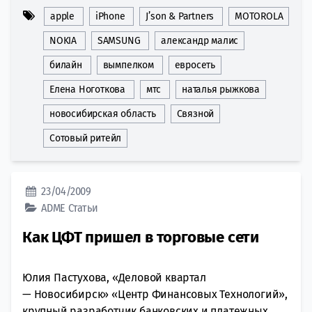
apple
iPhone
J’son & Partners
MOTOROLA
NOKIA
SAMSUNG
александр малис
билайн
вымпелком
евросеть
Елена Ноготкова
мтс
наталья рыжкова
новосибирская область
Связной
Сотовый ритейл
23/04/2009
ADME
Статьи
Как ЦФТ пришел в торговые сети
Юлия Пастухова, «Деловой квартал
— Новосибирск» «Центр Финансовых Технологий»,
крупный разработчик банковских и платежных