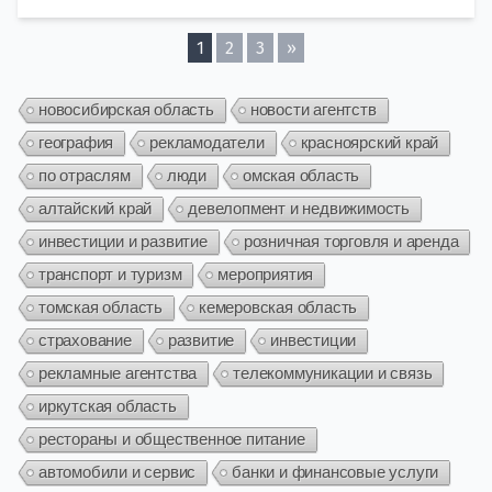
1
2
3
»
новосибирская область
новости агентств
география
рекламодатели
красноярский край
по отраслям
люди
омская область
алтайский край
девелопмент и недвижимость
инвестиции и развитие
розничная торговля и аренда
транспорт и туризм
мероприятия
томская область
кемеровская область
страхование
развитие
инвестиции
рекламные агентства
телекоммуникации и связь
иркутская область
рестораны и общественное питание
автомобили и сервис
банки и финансовые услуги