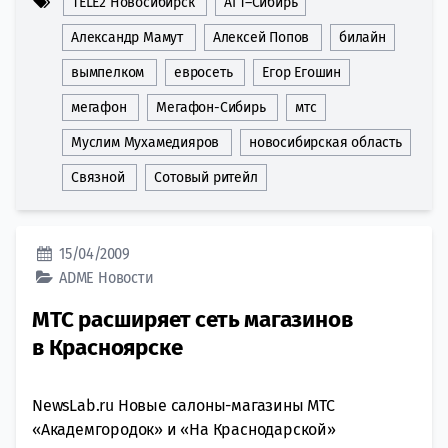
TELE2 Новосибирск
АГТ–Сибирь
Александр Мамут
Алексей Попов
билайн
вымпелком
евросеть
Егор Егошин
мегафон
Мегафон-Сибирь
мтс
Муслим Мухамедияров
новосибирская область
Связной
Сотовый ритейл
15/04/2009
ADME
Новости
МТС расширяет сеть магазинов
в Красноярске
NewsLab.ru Новые салоны-магазины МТС
«Академгородок» и «На Краснодарской»