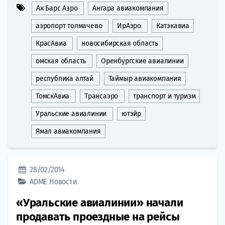
Ак Барс Аэро
Ангара авиакомпания
аэропорт толмачево
ИрАэро
Катэкавиа
КрасАвиа
новосибирская область
омская область
Оренбургские авиалинии
республика алтай
Таймыр авиакомпания
ТомскАвиа
Трансаэро
транспорт и туризм
Уральские авиалинии
ютэйр
Ямал авиакомпания
28/02/2014
ADME
Новости
«Уральские авиалинии» начали
продавать проездные на рейсы