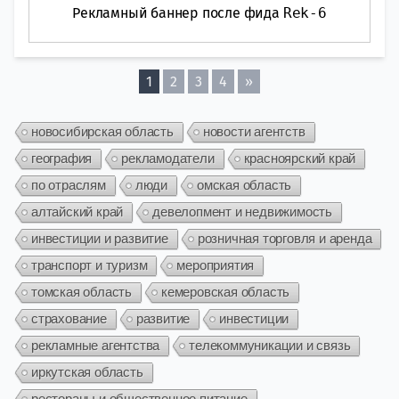
Рекламный баннер после фида
Rek-6
1
2
3
4
»
новосибирская область
новости агентств
география
рекламодатели
красноярский край
по отраслям
люди
омская область
алтайский край
девелопмент и недвижимость
инвестиции и развитие
розничная торговля и аренда
транспорт и туризм
мероприятия
томская область
кемеровская область
страхование
развитие
инвестиции
рекламные агентства
телекоммуникации и связь
иркутская область
рестораны и общественное питание