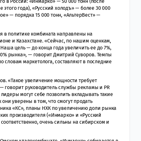
 в России: «Инмарко» — 50 000 тонн (после
 этого года), «Русский холодъ» — более 30 000
ное» — порядка 15 000 тонн, «АльтерВест» —
я в политике комбината направлены на
оне и Казахстане. «Сейчас, по нашим оценкам,
Наша цель — до конца года увеличить ее до 7%,
 20% рынка», — говорит Дмитрий Суворов. Темпы
о словам маркетолога, составляют в последние
ов. «Такое увеличение мощности требует
 — говорит руководитель службы рекламы и PR
 лидеры могут себе позволить вкладывать такие
 они уверены в том, что смогут продать
ика «КС», планы НХК по увеличению доли рынка
ских производителя («Инмарко» и «Русский
 соответственно, очень сильны на сибирском и
 Омском хладокомбинате, «Инмарко» собирается в