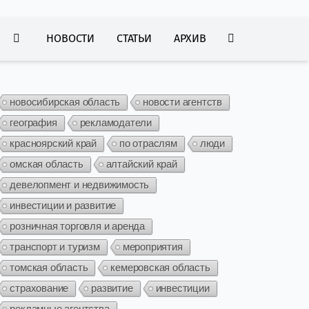
НОВОСТИ
СТАТЬИ
АРХИВ
новосибирская область
новости агентств
география
рекламодатели
красноярский край
по отраслям
люди
омская область
алтайский край
девелопмент и недвижимость
инвестиции и развитие
розничная торговля и аренда
транспорт и туризм
мероприятия
томская область
кемеровская область
страхование
развитие
инвестиции
рекламные агентства