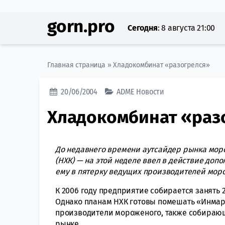
gorn.pro
Сегодня
:
8 августа 21:00
Главная страница
»
Хладокомбинат «разогрелся»
20/06/2004
ADME
Новости
Хладокомбинат «раз
До недавнего времени аутсайдер рынка мо
(НХК) — на этой неделе ввел в действие доп
ему в пятерку ведущих производителей моро
К 2006 году предприятие собирается занять
Однако планам НХК готовы помешать «Инмар
производители мороженого, также собирающ
рынке.