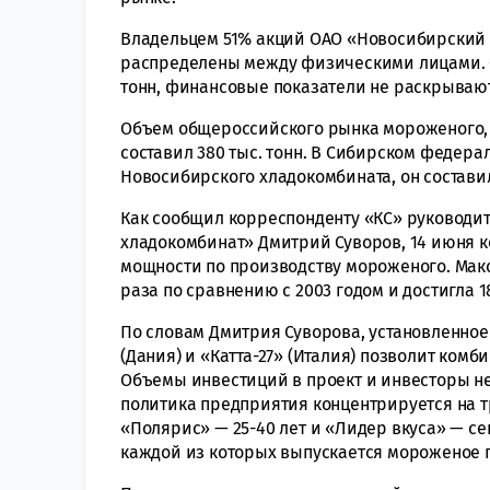
Владельцем 51% акций ОАО «Новосибирский 
распределены между физическими лицами. О
тонн, финансовые показатели не раскрываю
Объем общероссийского рынка мороженого, 
составил 380 тыс. тонн. В Сибирском федера
Новосибирского хладокомбината, он составил 
Как сообщил корреспонденту «КС» руководи
хладокомбинат» Дмитрий Суворов, 14 июня к
мощности по производству мороженого. Макс
раза по сравнению с 2003 годом и достигла 1
По словам Дмитрия Суворова, установленное
(Дания) и «Катта-27» (Италия) позволит ком
Объемы инвестиций в проект и инвесторы н
политика предприятия концентрируется на тр
«Полярис» — 25-40 лет и «Лидер вкуса» — с
каждой из которых выпускается мороженое п