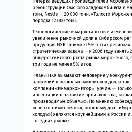
Пятерка ведущих производителей мороженого
реконструкции Омского хладокомбината в мае
тонн, Nestle — 20 000 тонн, «Талосто-Мороже
порядка 12 000 тонн.
Технологические и маркетинговые изменени
увеличение рыночной доли в Сибирском реги
продукция НХК занимает 5% в этих регионах. 
стратегическая задача — к 2006 году занять
общероссийского роста рынка мороженого, п
три года не менее 5% в год.
Планы НХК вызывают недоверие у конкурент
вложений в несколько миллионов долларов,
компании «Инмарко» Игорь Турчин. — Только
инвестиции в развитие производства, так как
производимые объемы». По мнению собеседн
«сверхоптимистичны», поскольку два сибир
холодъ») являются крупнейшими в России и,
соседних рынках.
Напомним, что, запустив новые мощности на