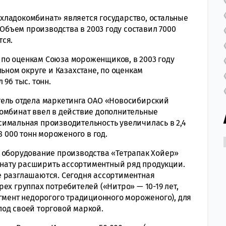
хладокомбинат» является государство, остальные
бъем производства в 2003 году составил 7000
тся.
по оценкам Союза мороженщиков, в 2003 году
льном округе и Казахстане, по оценкам
96 тыс. тонн.
тель отдела маркетинга ОАО «Новосибирский
омбинат ввел в действие дополнительные
имальная производительность увеличилась в 2,4
8 000 тонн мороженого в год.
 оборудование производства «Тетрапак Хойер»
бинату расширить ассортиментный ряд продукции.
е разглашаются. Сегодня ассортиментная
ех группах потребителей («Нитро» — 10-19 лет,
егмент недорогого традиционного мороженого), для
од своей торговой маркой.