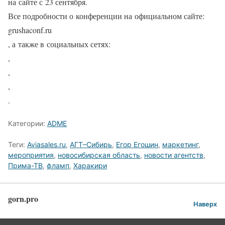
на сайте с 23 сентября.
Все подробности о конференции на официальном сайте:
grushaconf.ru
, а также в социальных сетях:
,
,
,
.
Категории:
ADME
Теги:
Aviasales.ru
,
АГТ–Сибирь
,
Егор Егошин
,
маркетинг
,
мероприятия
,
новосибирская область
,
новости агентств
,
Прима-ТВ
,
фламп
,
Харакири
gorn.pro
Наверх