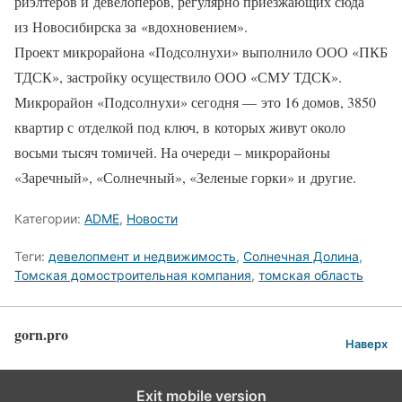
риэлтеров и девелоперов, регулярно приезжающих сюда
из Новосибирска за «вдохновением».
Проект микрорайона «Подсолнухи» выполнило ООО «ПКБ
ТДСК», застройку осуществило ООО «СМУ ТДСК».
Микрорайон «Подсолнухи» сегодня — это 16 домов, 3850
квартир с отделкой под ключ, в которых живут около
восьми тысяч томичей. На очереди – микрорайоны
«Заречный», «Солнечный», «Зеленые горки» и другие.
Категории:
ADME
,
Новости
Теги:
девелопмент и недвижимость
,
Солнечная Долина
,
Томская домостроительная компания
,
томская область
gorn.pro
Наверх
Exit mobile version