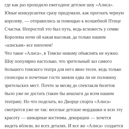
где как раз проходило ежегодное детское шоу «Алиса».
Юные конкурсантки сразу придумали, как прогнать черную
королеву, — отправились за помощью к волшебной Птице
Счастья. Непростой это был путь, ведь всхожесть у семян
Королевы ночи ой какая высокая, да только нашим
«алискам» все нипочем!
Что такое «Алиса», в Томске никому объяснять не нужно.
Шоу популярно настолько, что зрительный зал самого
большого томского театра для него явно тесен, ведь только
спонсоры и почетные гости заняли едва ли не половину
зрительских мест. Почти за месяц до спектакля билетов
было уже не достать (такие бы аншлаги да всем нашим
театрам). Но что поделать, во Дворце спорта «Алиса»
смотрится уже не так: веселые детские мордашки и всю эту
красоту — шикарные костюмы, декорации — хочется
видеть вблизи, во всех деталях. И все же «Алиса» создается