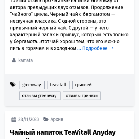
Третий отзыв про чайные напитки Greenway от
автора предыдущих двух отзывов. Продолжение
“чайного” цикла. Черный чай с бергамотом —
нескучная классика. С одной стороны, это
привычный черный чай. С другой — у него
характерный запах и привкус, который есть только
у бергамота. Этот чай хорош тем, что его можно
пить в горячем и в холодном
…
Подробнее
kamata
greenway
teavitall
гринвей
отзывы greenway
отзывы гринвэй
28/11/2023
Архив
Чайный напиток TeaVitall Anyday