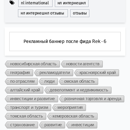
nl international
нл интернешнл
нл интернешнл отзывы
отзывы
Рекламный баннер после фида
Rek-6
новосибирская область
новости агентств
география
рекламодатели
красноярский край
по отраслям
люди
омская область
алтайский край
девелопмент и недвижимость
инвестиции и развитие
розничная торговля и аренда
транспорт и туризм
мероприятия
томская область
кемеровская область
страхование
развитие
инвестиции