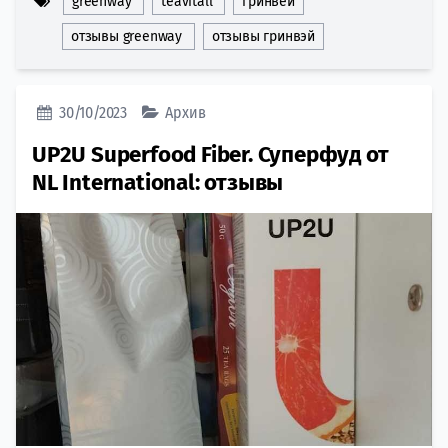
greenway
teavitall
гринвей
отзывы greenway
отзывы гринвэй
30/10/2023
Архив
UP2U Superfood Fiber. Суперфуд от
NL International: отзывы