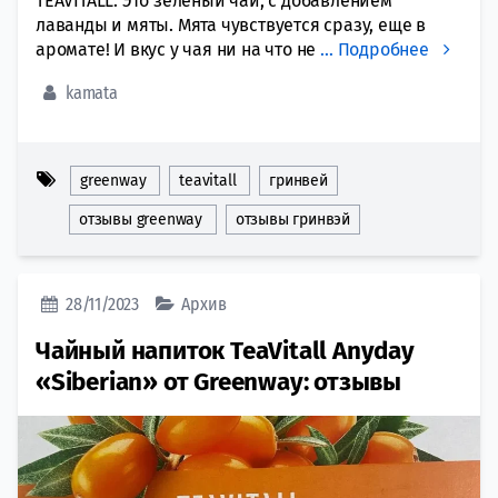
TEAVITALL. Это зеленый чай, с добавлением
лаванды и мяты. Мята чувствуется сразу, еще в
аромате! И вкус у чая ни на что не
…
Подробнее
kamata
greenway
teavitall
гринвей
отзывы greenway
отзывы гринвэй
28/11/2023
Архив
Чайный напиток TeaVitall Anyday
«Siberian» от Greenway: отзывы