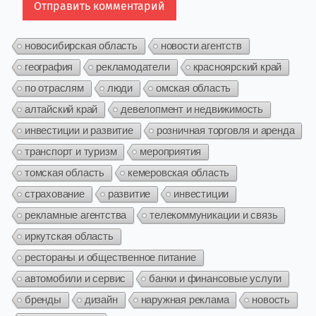
новосибирская область
новости агентств
география
рекламодатели
красноярский край
по отраслям
люди
омская область
алтайский край
девелопмент и недвижимость
инвестиции и развитие
розничная торговля и аренда
транспорт и туризм
мероприятия
томская область
кемеровская область
страхование
развитие
инвестиции
рекламные агентства
телекоммуникации и связь
иркутская область
рестораны и общественное питание
автомобили и сервис
банки и финансовые услуги
бренды
дизайн
наружная реклама
новость