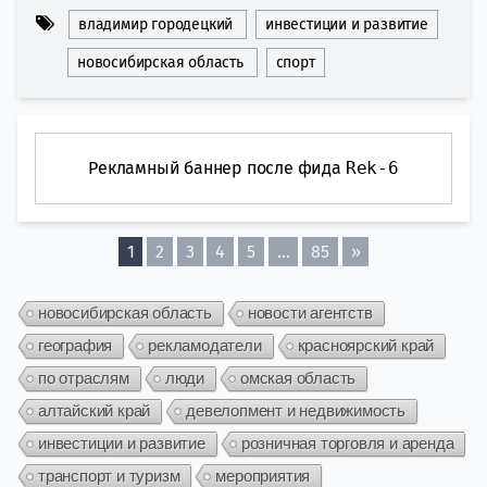
владимир городецкий
инвестиции и развитие
новосибирская область
спорт
Рекламный баннер после фида
Rek-6
1
2
3
4
5
…
85
»
новосибирская область
новости агентств
география
рекламодатели
красноярский край
по отраслям
люди
омская область
алтайский край
девелопмент и недвижимость
инвестиции и развитие
розничная торговля и аренда
транспорт и туризм
мероприятия