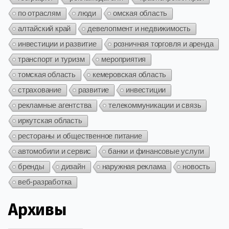
по отраслям
люди
омская область
алтайский край
девелопмент и недвижимость
инвестиции и развитие
розничная торговля и аренда
транспорт и туризм
мероприятия
томская область
кемеровская область
страхование
развитие
инвестиции
рекламные агентства
телекоммуникации и связь
иркутская область
рестораны и общественное питание
автомобили и сервис
банки и финансовые услуги
бренды
дизайн
наружная реклама
новость
веб-разработка
Архивы